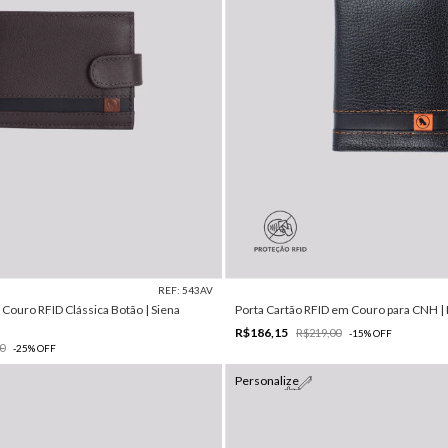
REF: 543AV
 Couro RFID Clássica Botão | Siena
Porta Cartão RFID em Couro para CNH | 
R$186,15
R$219,00
-
15
%
OFF
0
-
25
%
OFF
Personalize