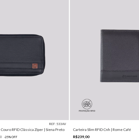
REF: 533AV
Couro RFID Clássica Zíper | Siena Preto
Carteira Slim RFID Cnh | Rome Café
R$239,00
0
-
25
%
OFF