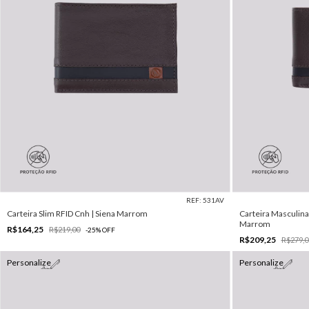
REF: 531AV
Carteira Slim RFID Cnh | Siena Marrom
Carteira Masculina
Marrom
R$164,25
R$219,00
-
25
%
OFF
R$209,25
R$279,0
Personalize
Personalize