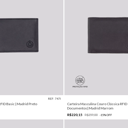
REF: 747I
FID Basic | Madrid Preto
Carteira Masculina Couro Clássica RFID
Documentos| Madrid Marrom
R$220,15
R$259,00
-
15
%
OFF