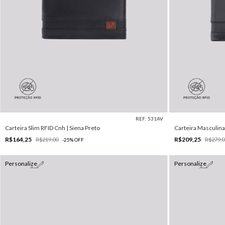
REF: 531AV
Carteira Slim RFID Cnh | Siena Preto
Carteira Masculina
R$164,25
R$209,25
R$219,00
R$279,0
-
25
%
OFF
Personalize
Personalize