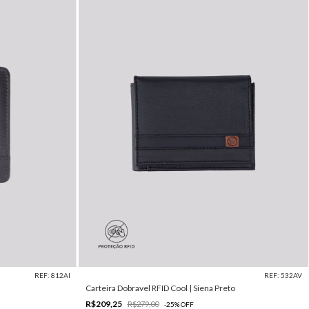
REF: 812AI
REF: 532AV
Carteira Dobravel RFID Cool | Siena Preto
R$209,25
R$279,00
-
25
%
OFF