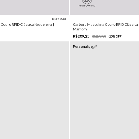
REF: 708I
 Couro RFID Clássica Niqueleira |
Carteira Masculina Couro RFID Clássica 
Marrom
R$209,25
R$279,00
-
25
%
OFF
Personalize