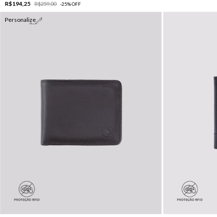
R$194,25
R$259,00
-
25
%
OFF
Personalize