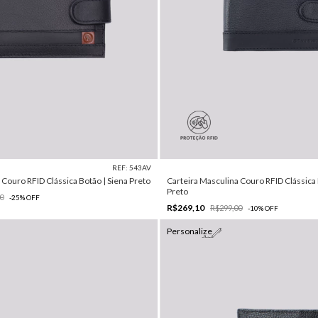
REF: 543AV
 Couro RFID Clássica Botão | Siena Preto
Carteira Masculina Couro RFID Clássica
Preto
0
-
25
%
OFF
R$269,10
R$299,00
-
10
%
OFF
Personalize