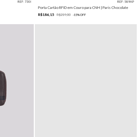
REF: 730I
REF: 589AP
Porta Cartão RFID em Couro para CNH | Paris Chocolate
R$186,15
R$219,00
-
15
%
OFF