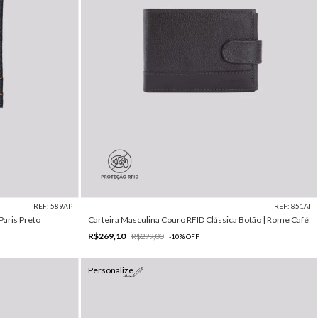
REF: 589AP
REF: 851AI
Paris Preto
Carteira Masculina Couro RFID Clássica Botão | Rome Café
R$269,10
R$299,00
-
10
%
OFF
Personalize