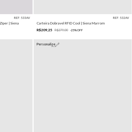
REF: 533AV
REF: 532AV
Zíper | Siena
Carteira Dobravel RFID Cool | Siena Marrom
R$209,25
R$279,00
-
25
%
OFF
Personalize