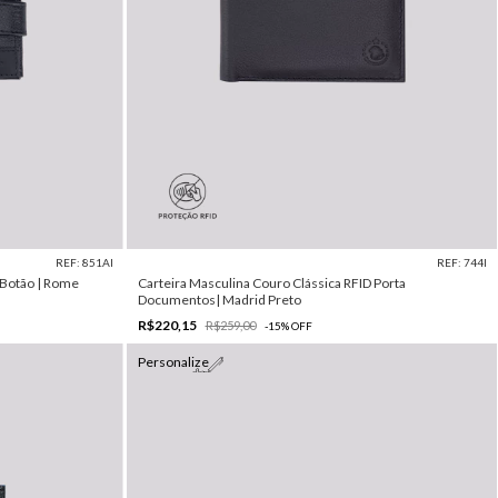
REF: 851AI
REF: 744I
 Botão | Rome
Carteira Masculina Couro Clássica RFID Porta
Documentos| Madrid Preto
R$220,15
R$259,00
-
15
%
OFF
Personalize