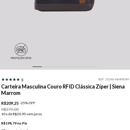
REF:
533AV MARROM
6
Carteira Masculina Couro RFID Clássica Zíper | Siena
Marrom
R$209,25
-
25
%
OFF
R$279,00
10
x de
R$20,93
sem juros
R$198,79
Pix