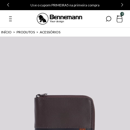
Use o cupom PRIMEIRA5 na primeira compra
0
INÍCIO
>
PRODUTOS
>
ACESSÓRIOS