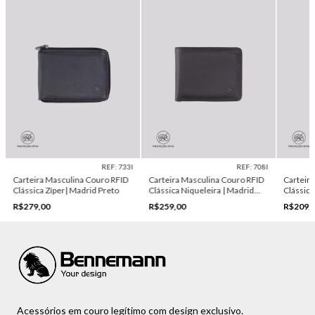
REF: 733I
REF: 708I
Carteira Masculina Couro RFID
Carteira Masculina Couro RFID
Carteir
Clássica Zíper| Madrid Preto
Clássica Niqueleira | Madrid
Clássica
Marrom
R$279,00
R$259,00
R$209,
Acessórios em couro legítimo com design exclusivo.