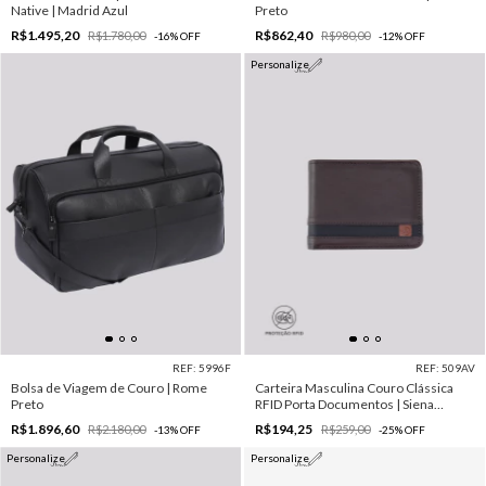
Native | Madrid Azul
Preto
R$1.495,20
R$862,40
R$1.780,00
R$980,00
-
16
%
OFF
-
12
%
OFF
Personalize
REF: 5996F
REF: 509AV
Bolsa de Viagem de Couro | Rome
Carteira Masculina Couro Clássica
Preto
RFID Porta Documentos | Siena
Marrom
R$1.896,60
R$194,25
R$2.180,00
R$259,00
-
13
%
OFF
-
25
%
OFF
Personalize
Personalize