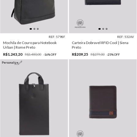
REF: 5798F
REF: 532AV
Mochila de Couro para Notebook
Carteira Dobravel RFID Cool | Siena
Urban | Rome Preto
Preto
R$1.243,20
R$209,25
R$1.480,00
R$279,00
-
16
%
OFF
-
25
%
OFF
Personalize