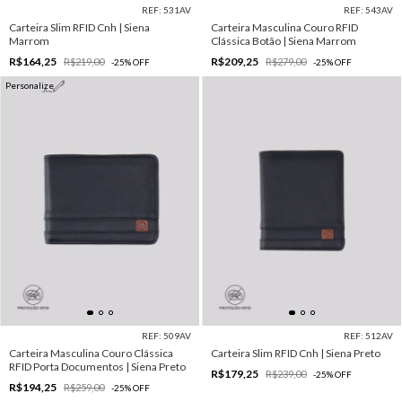
REF: 531AV
REF: 543AV
Carteira Slim RFID Cnh | Siena
Carteira Masculina Couro RFID
Marrom
Clássica Botão | Siena Marrom
R$164,25
R$209,25
R$219,00
R$279,00
-
25
%
OFF
-
25
%
OFF
Personalize
REF: 509AV
REF: 512AV
Carteira Masculina Couro Clássica
Carteira Slim RFID Cnh | Siena Preto
RFID Porta Documentos | Siena Preto
R$179,25
R$239,00
-
25
%
OFF
R$194,25
R$259,00
-
25
%
OFF