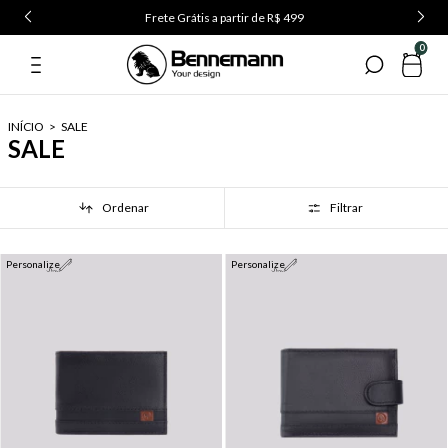
Use o cupom PRIMEIRA5 na primeira compra
0
INÍCIO
>
SALE
SALE
Ordenar
Filtrar
Personalize
Personalize