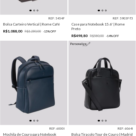
REF: 5454F
REF: 5903F-T3
Bolsa Carteiro Vertical | Rome Café
Case para Notebook 15.6' | Rome
Preto
R$1.088,00
R$1.280,00
-
15
%
OFF
R$498,80
R$580,00
-
14
%
OFF
Personalize
REF: 6000I
REF: 6064I
Mochila de Couro para Notebook
Bolsa Tiracolo Tour de Couro | Madrid