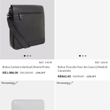
REF: 5454F
REF: 6064I
Bolsa Carteiro Vertical | Rome Preto
Bolsa Tiracolo Tour de Couro | Madrid
Caramelo
R$1.088,00
R$1.280,00
-
15
%
OFF
R$862,40
R$980,00
-
12
%
OFF
Personalize
Personalize