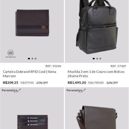
REF: 532AV
REF: 5742F
Carteira Dobravel RFID Cool | Siena
Mochila 3 em 1 de Couro com Bolsos
Marrom
| Rome Preto
R$209,25
R$1.495,20
R$279,00
R$1.780,00
-
25
%
OFF
-
16
%
OFF
Personalize
Personalize