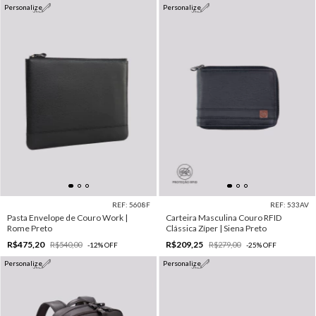
Personalize
Personalize
REF: 5608F
REF: 533AV
Pasta Envelope de Couro Work |
Carteira Masculina Couro RFID
Rome Preto
Clássica Zíper | Siena Preto
R$475,20
R$209,25
R$540,00
R$279,00
-
12
%
OFF
-
25
%
OFF
Personalize
Personalize