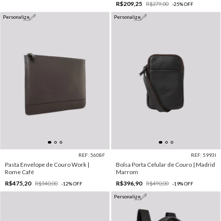
R$209,25
R$279,00
-
25
%
OFF
Personalize
Personalize
REF: 5608F
REF: 5993I
Pasta Envelope de Couro Work |
Bolsa Porta Celular de Couro | Madrid
Rome Café
Marrom
R$475,20
R$396,90
R$540,00
R$490,00
-
12
%
OFF
-
19
%
OFF
Personalize