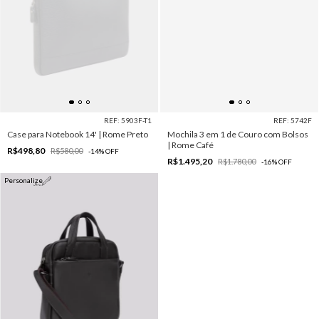
REF: 5903F-T1
REF: 5742F
Case para Notebook 14' | Rome Preto
Mochila 3 em 1 de Couro com Bolsos
| Rome Café
R$498,80
R$580,00
-
14
%
OFF
R$1.495,20
R$1.780,00
-
16
%
OFF
Personalize