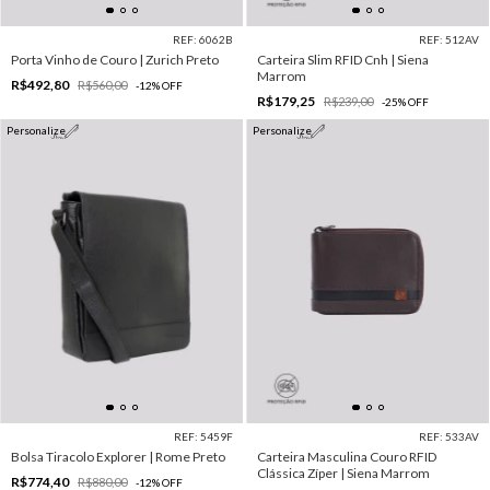
REF: 6062B
REF: 512AV
Porta Vinho de Couro | Zurich Preto
Carteira Slim RFID Cnh | Siena
Marrom
R$492,80
R$560,00
-
12
%
OFF
R$179,25
R$239,00
-
25
%
OFF
Personalize
Personalize
REF: 5459F
REF: 533AV
Bolsa Tiracolo Explorer | Rome Preto
Carteira Masculina Couro RFID
Clássica Zíper | Siena Marrom
R$774,40
R$880,00
-
12
%
OFF