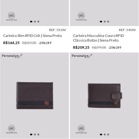
REF: 531AV
REF: 543AV
Carteira Slim RFID Cnh | Siena Preto
Carteira Masculina Couro RFID
Clássica Botão | Siena Preto
R$164,25
R$219,00
-
25
%
OFF
R$209,25
R$279,00
-
25
%
OFF
Personalize
Personalize