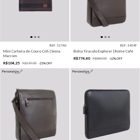
REF: 517AV
REF: 5459F
Mini Carteira de Couro Cnh | Siena
Bolsa Tiracolo Explorer | Rome Café
Marrom
R$774,40
R$880,00
-
12
%
OFF
R$104,25
R$139,00
-
25
%
OFF
Personalize
Personalize