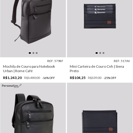
REF: 5798F
REF: 517AV
Mochila de Couro para Notebook
Mini Carteira de Couro Cnh | Siena
Urban | Rome Café
Preto
R$1.243,20
R$104,25
R$1.480,00
R$139,00
-
16
%
OFF
-
25
%
OFF
Personalize