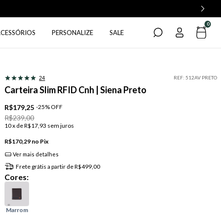
0
ACESSÓRIOS
PERSONALIZE
SALE
REF:
512AV PRETO
24
Carteira Slim RFID Cnh | Siena Preto
R$179,25
-
25
%
OFF
R$239,00
10
x de
R$17,93
sem juros
R$170,29
Pix
Ver mais detalhes
Frete grátis
a partir de
R$499,00
Cores: