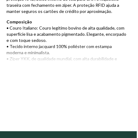
traseira com fechamento em zíper. A proteção RFID ajuda a
manter seguros os cartões de crédito por aproximação.
Composição
• Couro Italiano: Couro legítimo bovino de alta qualidade, com
superfície lisa e acabamento pigmentado. Elegante, encorpado
e com toque sedoso.
• Tecido interno jacquard 100% poliéster com estampa
moderna e minimalista.
• Zíper YKK, de qualidade mundial, com alta durabilidade e
deslizamento suave.
• Proteção RFID: protege e mantém seguros os cartões de
crédito por aproximação.
Compartimentos
• Bolso interno de tela para CNH.
• Dois porta-cartões com proteção RFID, podendo acomodar
de dois a três cartões por compartimento.
• Porta-notas dobradas.
• Bolso niqueleira traseiro com fechamento em zíper.
Encontre também outros modelos de
Carteira de Couro
e
escolha o ideal para o seu estilo e necessidades!