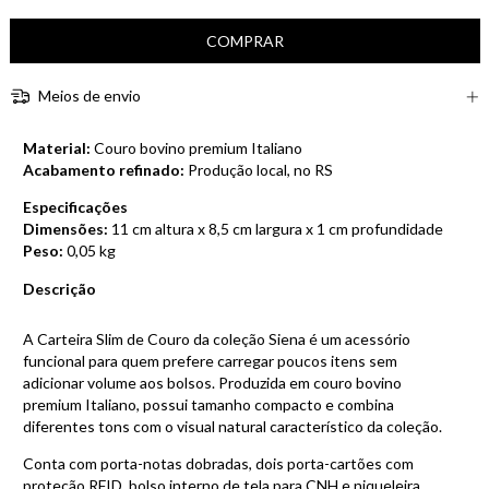
Meios de envio
Material:
Couro bovino premium Italiano
Acabamento refinado:
Produção local, no RS
Especificações
Dimensões:
11 cm altura x 8,5 cm largura x 1 cm profundidade
Peso:
0,05 kg
Descrição
A Carteira Slim de Couro da coleção Siena é um acessório
funcional para quem prefere carregar poucos itens sem
adicionar volume aos bolsos. Produzida em couro bovino
premium Italiano, possui tamanho compacto e combina
diferentes tons com o visual natural característico da coleção.
Conta com porta-notas dobradas, dois porta-cartões com
proteção RFID, bolso interno de tela para CNH e niqueleira