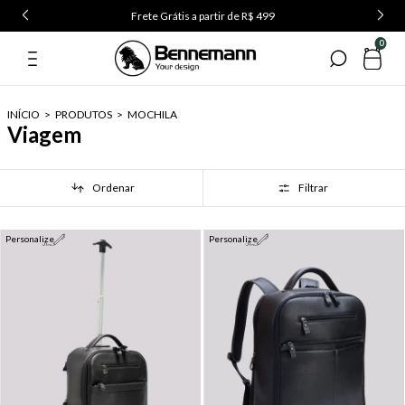
Frete Grátis a partir de R$ 499
0
INÍCIO
>
PRODUTOS
>
MOCHILA
Viagem
Ordenar
Filtrar
Personalize
Personalize