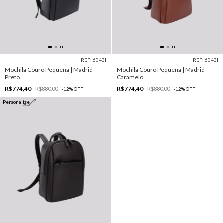
REF: 6043I
REF: 6043I
Mochila Couro Pequena | Madrid
Mochila Couro Pequena | Madrid
Preto
Caramelo
R$774,40
R$774,40
R$880,00
R$880,00
-
12
%
OFF
-
12
%
OFF
Personalize