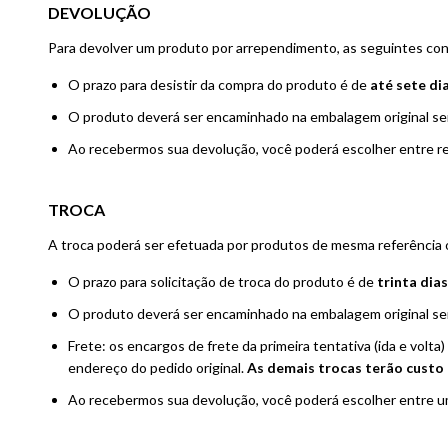
DEVOLUÇÃO
Para devolver um produto por arrependimento, as seguintes co
O prazo para desistir da compra do produto é de
até sete di
O produto deverá ser encaminhado na embalagem original sem i
Ao recebermos sua devolução, você poderá escolher entre rec
TROCA
A troca poderá ser efetuada por produtos de mesma referência o
O prazo para solicitação de troca do produto é de
trinta dia
O produto deverá ser encaminhado na embalagem original sem i
Frete: os encargos de frete da primeira tentativa (ida e volt
endereço do pedido original.
As demais trocas terão custo 
Ao recebermos sua devolução, você poderá escolher entre um