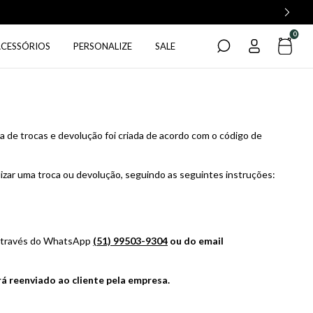
0
ACESSÓRIOS
PERSONALIZE
SALE
a de trocas e devolução foi criada de acordo com o código de
zar uma troca ou devolução, seguindo as seguintes instruções:
 através do WhatsApp
(51) 99503-9304
ou do email
 reenviado ao cliente pela empresa.