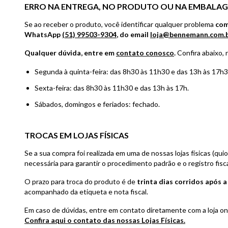
ERRO NA ENTREGA, NO PRODUTO OU NA EMBALA
Se ao receber o produto, você identificar qualquer problema
com
WhatsApp
(51) 99503-9304
, do email
loja@bennemann.com.
Qualquer dúvida, entre em
contato conosco
.
Confira abaixo,
Segunda à quinta-feira: das 8h30 às 11h30 e das 13h às 17h3
Sexta-feira: das 8h30 às 11h30 e das 13h às 17h.
Sábados, domingos e feriados: fechado.
TROCAS EM LOJAS FÍSICAS
Se a sua compra foi realizada em uma de nossas lojas físicas (q
necessária para garantir o procedimento padrão e o registro fis
O prazo para troca do produto é de
trinta dias corridos após 
acompanhado da etiqueta e nota fiscal.
Em caso de dúvidas, entre em contato diretamente com a loja on
Confira aqui o contato das nossas Lojas Físicas.