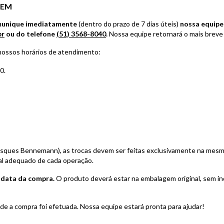
GEM
unique imediatamente
(dentro do prazo de 7 dias úteis)
nossa equipe
br
ou do telefone
(51) 3568-8040
.
Nossa equipe retornará o mais breve 
 nossos horários de atendimento:
0.
uiosques Bennemann), as trocas devem ser feitas exclusivamente na mesma
cal adequado de cada operação.
a data da compra.
O produto deverá estar na embalagem original, sem indíc
de a compra foi efetuada. Nossa equipe estará pronta para ajudar!