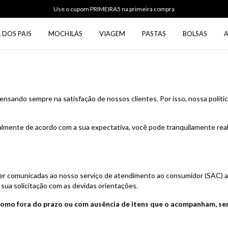
Use o cupom PRIMEIRA5 na primeira compra
 DOS PAIS
MOCHILAS
VIAGEM
PASTAS
BOLSAS
sando sempre na satisfação de nossos clientes. Por isso, nossa polític
lmente de acordo com a sua expectativa, você pode tranquilamente reali
ser comunicadas ao nosso serviço de atendimento ao consumidor (SAC)
a sua solicitação com as devidas orientações.
o fora do prazo ou com ausência de itens que o acompanham, será