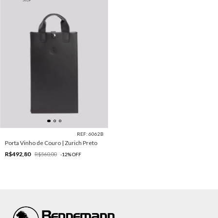
REF: 6062B
Porta Vinho de Couro | Zurich Preto
R$492,80
R$560,00
-
12
%
OFF