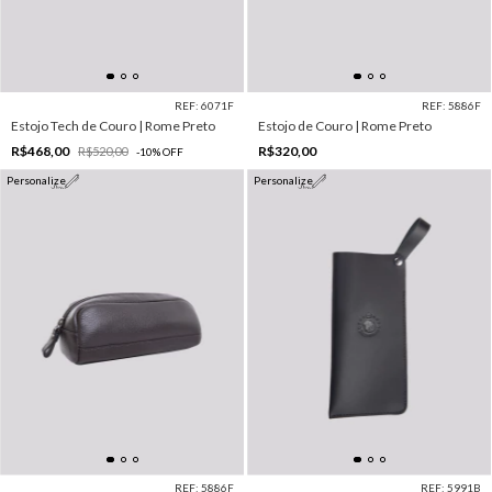
REF: 6071F
REF: 5886F
Estojo Tech de Couro | Rome Preto
Estojo de Couro | Rome Preto
R$468,00
R$320,00
R$520,00
-
10
%
OFF
Personalize
Personalize
REF: 5886F
REF: 5991B