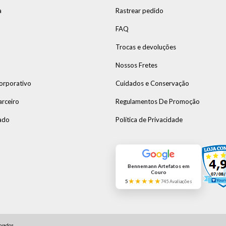
a
Rastrear pedido
FAQ
Trocas e devoluções
Nossos Fretes
orporativo
Cuidados e Conservação
arceiro
Regulamentos De Promoção
ado
Política de Privacidade
Bennemann Artefatos em
Couro
★★★★★
5
745 Avaliações
vados.