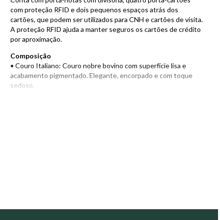
com proteção RFID e dois pequenos espaços atrás dos
cartões, que podem ser utilizados para CNH e cartões de visita.
A proteção RFID ajuda a manter seguros os cartões de crédito
por aproximação.
Composição
• Couro Italiano: Couro nobre bovino com superfície lisa e
acabamento pigmentado. Elegante, encorpado e com toque
sedoso.
• Tecido interno jacquard 100% poliéster com estampa
moderna e minimalista.
• Proteção RFID: protege e mantém seguros os cartões de
crédito por aproximação.
• Modelo pequeno e slim.
Compartimentos
• Porta-notas com uma divisória.
• Quatro porta-cartões com proteção RFID, podendo
acomodar de dois a três cartões por compartimento.
• Dois pequenos espaços atrás dos porta-cartões para CNH e
cartões de visita.