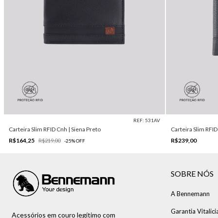
REF: 531AV
Carteira Slim RFID Cnh | Siena Preto
Carteira Slim RFI
R$164,25
R$239,00
R$219,00
-
25
%
OFF
SOBRE NÓS
A Bennemann
Garantia Vitalici
Acessórios em couro legítimo com