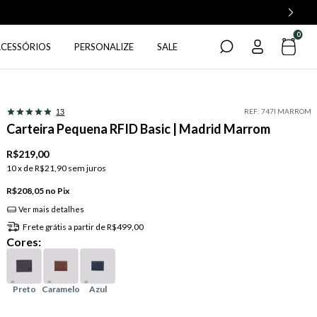
0
ACESSÓRIOS
PERSONALIZE
SALE
REF:
747I MARROM
13
Carteira Pequena RFID Basic | Madrid Marrom
R$219,00
10
x de
R$21,90
sem juros
R$208,05
Pix
Ver mais detalhes
Frete grátis
a partir de
R$499,00
Cores: