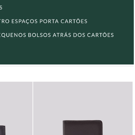
Encontre também outros modelos de
Carteira de Couro
e
escolha o ideal para o seu estilo e necessidades!