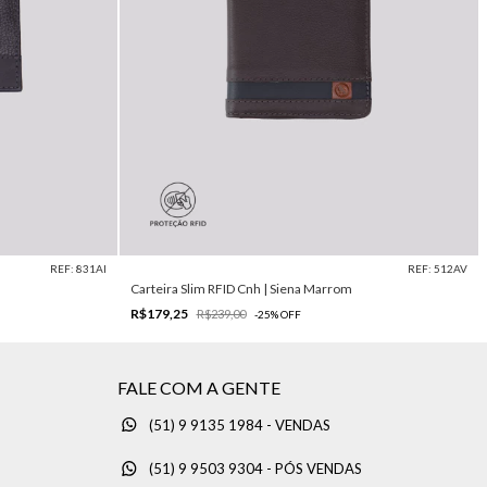
REF: 831AI
REF: 512AV
Carteira Slim RFID Cnh | Siena Marrom
R$179,25
R$239,00
-
25
%
OFF
FALE COM A GENTE
(51) 9 9135 1984 - VENDAS
(51) 9 9503 9304 - PÓS VENDAS