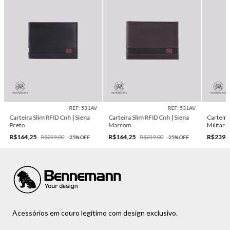
REF: 531AV
REF: 531AV
Carteira Slim RFID Cnh | Siena
Carteira Slim RFID Cnh | Siena
Carteira
Preto
Marrom
Militar
R$164,25
R$164,25
R$239,
R$219,00
R$219,00
-
25
%
OFF
-
25
%
OFF
Acessórios em couro legítimo com design exclusivo.