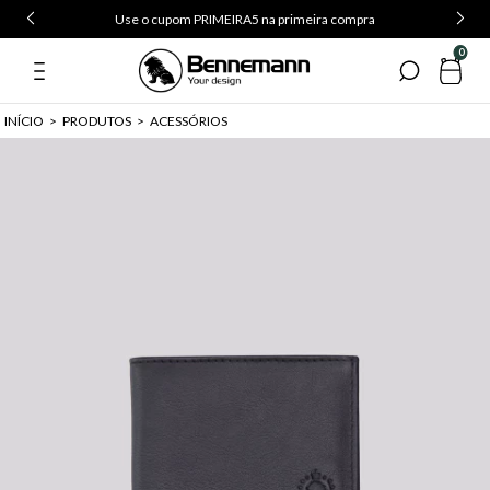
Use o cupom PRIMEIRA5 na primeira compra
0
INÍCIO
>
PRODUTOS
>
ACESSÓRIOS