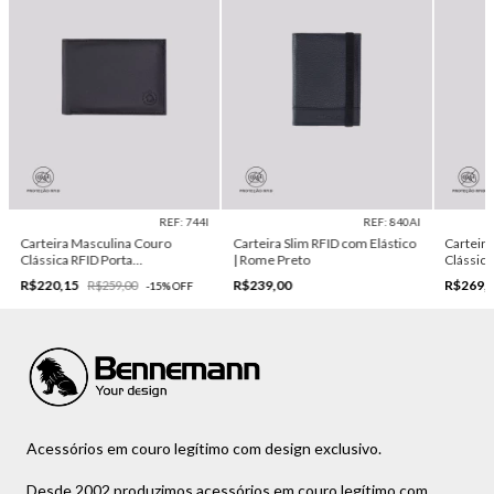
REF: 744I
REF: 840AI
Carteira Masculina Couro
Carteira Slim RFID com Elástico
Carteir
Clássica RFID Porta
| Rome Preto
Clássic
Documentos| Madrid Preto
R$220,15
R$239,00
R$269,
R$259,00
-
15
%
OFF
Acessórios em couro legítimo com design exclusivo.
Desde 2002 produzimos acessórios em couro legítimo com