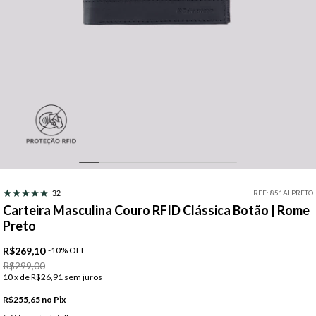
REF:
851AI PRETO
32
Carteira Masculina Couro RFID Clássica Botão | Rome
Preto
R$269,10
-
10
%
OFF
R$299,00
10
x de
R$26,91
sem juros
R$255,65
Pix