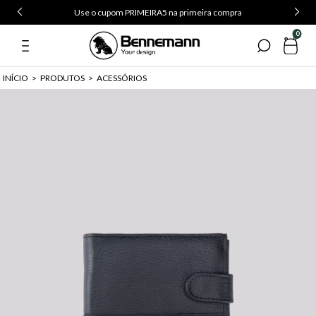
Use o cupom PRIMEIRA5 na primeira compra
0
INÍCIO
>
PRODUTOS
>
ACESSÓRIOS