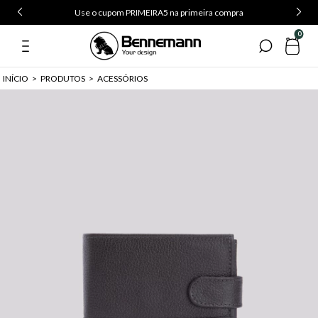
Use o cupom PRIMEIRA5 na primeira compra
0
INÍCIO
>
PRODUTOS
>
ACESSÓRIOS