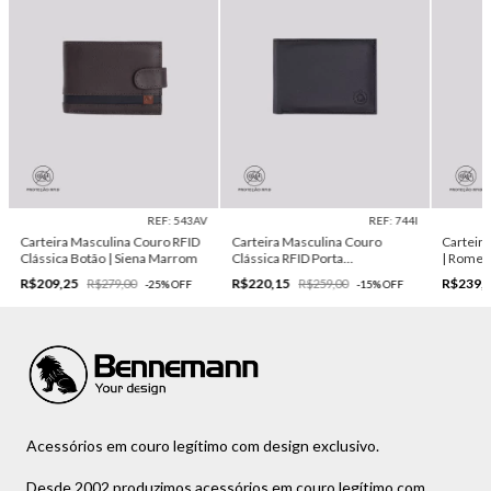
REF: 543AV
REF: 744I
Carteira Masculina Couro RFID
Carteira Masculina Couro
Carteira
Clássica Botão | Siena Marrom
Clássica RFID Porta
| Rome 
Documentos| Madrid Preto
R$209,25
R$220,15
R$239,
R$279,00
R$259,00
-
25
%
OFF
-
15
%
OFF
Acessórios em couro legítimo com design exclusivo.
Desde 2002 produzimos acessórios em couro legítimo com