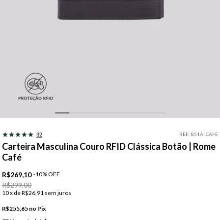
REF:
851AI CAFÉ
32
Carteira Masculina Couro RFID Clássica Botão | Rome
Café
R$269,10
-
10
%
OFF
R$299,00
10
x de
R$26,91
sem juros
R$255,65
Pix