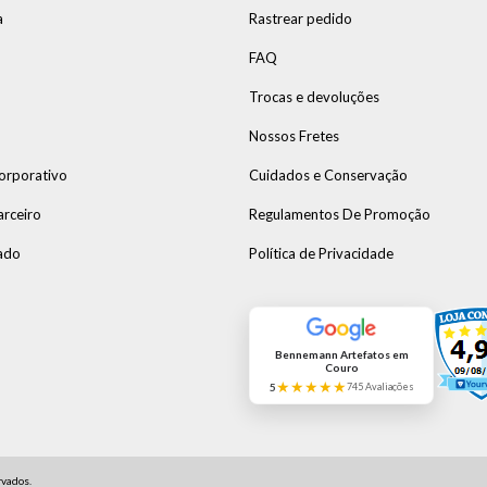
a
Rastrear pedido
FAQ
Trocas e devoluções
Nossos Fretes
orporativo
Cuidados e Conservação
arceiro
Regulamentos De Promoção
ado
Política de Privacidade
Bennemann Artefatos em
Couro
★★★★★
5
745 Avaliações
vados.