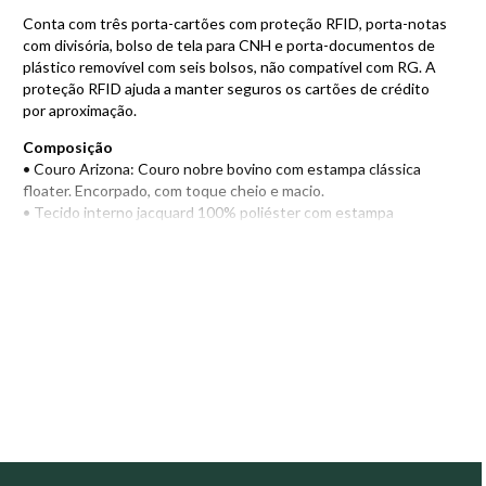
Conta com três porta-cartões com proteção RFID, porta-notas
com divisória, bolso de tela para CNH e porta-documentos de
plástico removível com seis bolsos, não compatível com RG. A
proteção RFID ajuda a manter seguros os cartões de crédito
por aproximação.
Composição
• Couro Arizona: Couro nobre bovino com estampa clássica
floater. Encorpado, com toque cheio e macio.
• Tecido interno jacquard 100% poliéster com estampa
moderna e minimalista.
• Zíper YKK, de qualidade mundial, com alta durabilidade e
deslizamento suave.
• Modelo com fechamento completo em zíper.
• Proteção RFID: protege e mantém seguros os cartões de
crédito por aproximação.
Compartimentos
• Porta-documentos de plástico removível com seis bolsos,
não compatível com RG.
• Bolso de tela para CNH.
• Três porta-cartões com proteção RFID, podendo acomodar