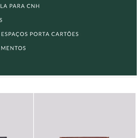
até três cartões por compartimento.
• Porta-notas com uma divisória.
Encontre também outros modelos de
Carteira de Couro
e
escolha o ideal para o seu estilo e necessidades!