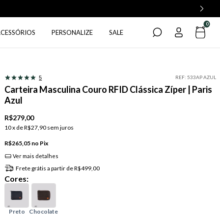
0
ACESSÓRIOS
PERSONALIZE
SALE
REF:
533AP AZUL
5
Carteira Masculina Couro RFID Clássica Zíper | Paris
Azul
R$279,00
10
x de
R$27,90
sem juros
R$265,05
Pix
Ver mais detalhes
Frete grátis
a partir de
R$499,00
Cores: