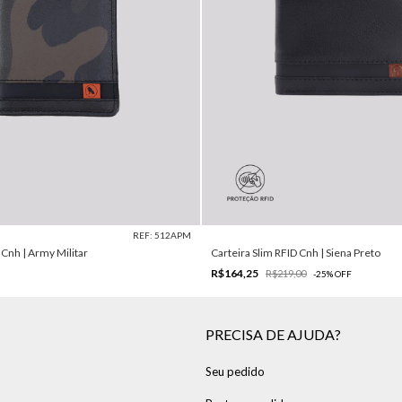
REF: 512APM
 Cnh | Army Militar
Carteira Slim RFID Cnh | Siena Preto
R$164,25
R$219,00
-
25
%
OFF
PRECISA DE AJUDA?
Seu pedido