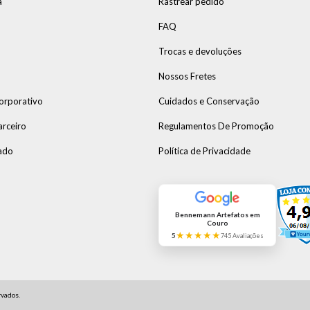
a
Rastrear pedido
FAQ
Trocas e devoluções
Nossos Fretes
orporativo
Cuidados e Conservação
arceiro
Regulamentos De Promoção
ado
Política de Privacidade
Bennemann Artefatos em
Couro
★★★★★
5
745 Avaliações
vados.