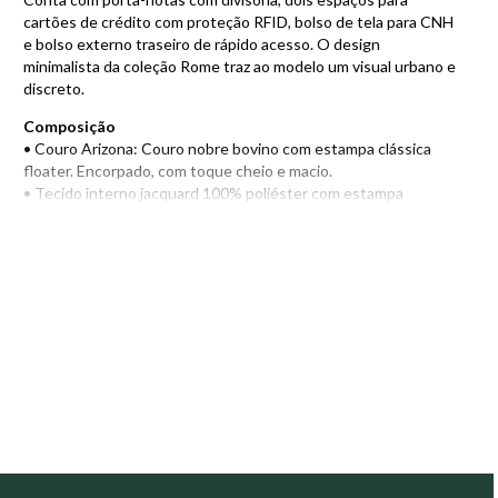
cartões de crédito com proteção RFID, bolso de tela para CNH
e bolso externo traseiro de rápido acesso. O design
minimalista da coleção Rome traz ao modelo um visual urbano e
discreto.
Composição
• Couro Arizona: Couro nobre bovino com estampa clássica
floater. Encorpado, com toque cheio e macio.
• Tecido interno jacquard 100% poliéster com estampa
moderna e minimalista.
• Proteção RFID: protege e mantém seguros os cartões de
crédito por aproximação.
Compartimentos
• Bolso de tela para CNH.
• Porta-notas com uma divisória.
• Dois espaços porta-cartões com proteção RFID.
• Bolso externo traseiro de rápido acesso.
Encontre também outros modelos de
Carteira de Couro
e
escolha o ideal para o seu estilo e necessidades!