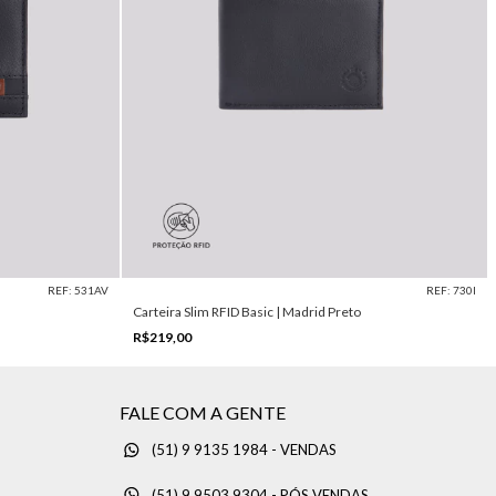
REF: 531AV
REF: 730I
Carteira Slim RFID Basic | Madrid Preto
R$219,00
FALE COM A GENTE
(51) 9 9135 1984 - VENDAS
(51) 9 9503 9304 - PÓS VENDAS