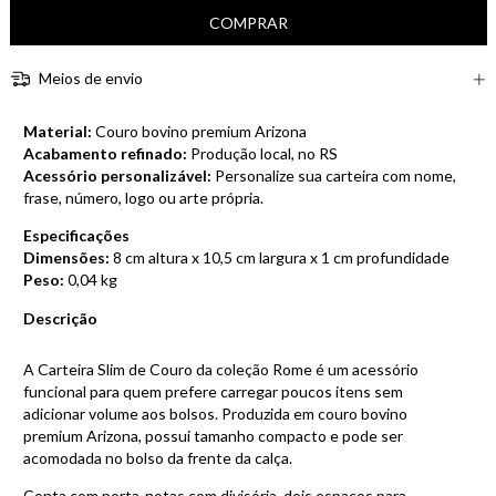
Meios de envio
Material:
Couro bovino premium Arizona
Acabamento refinado:
Produção local, no RS
Acessório personalizável:
Personalize sua carteira com nome,
frase, número, logo ou arte própria.
Especificações
Dimensões:
8 cm altura x 10,5 cm largura x 1 cm profundidade
Peso:
0,04 kg
Descrição
A Carteira Slim de Couro da coleção Rome é um acessório
funcional para quem prefere carregar poucos itens sem
adicionar volume aos bolsos. Produzida em couro bovino
premium Arizona, possui tamanho compacto e pode ser
acomodada no bolso da frente da calça.
Conta com porta-notas com divisória, dois espaços para