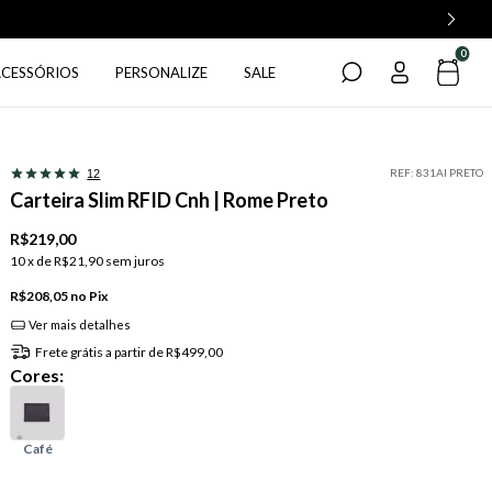
0
ACESSÓRIOS
PERSONALIZE
SALE
REF:
831AI PRETO
12
Carteira Slim RFID Cnh | Rome Preto
R$219,00
10
x de
R$21,90
sem juros
R$208,05
Pix
Ver mais detalhes
Frete grátis
a partir de
R$499,00
Cores: