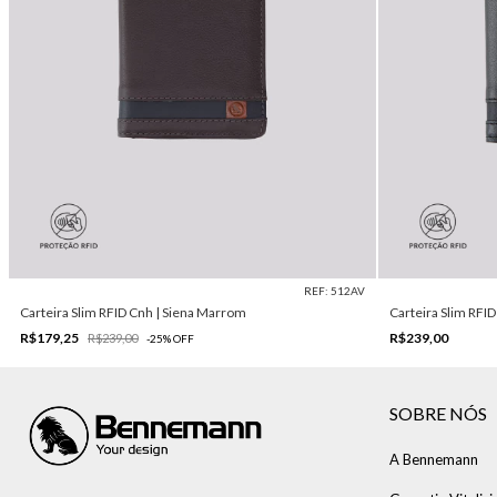
REF: 512AV
Carteira Slim RFID Cnh | Siena Marrom
Carteira Slim RFID
R$179,25
R$239,00
R$239,00
-
25
%
OFF
SOBRE NÓS
A Bennemann