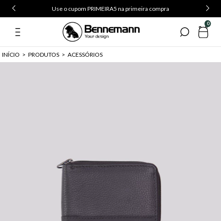
Use o cupom PRIMEIRA5 na primeira compra
0
INÍCIO
>
PRODUTOS
>
ACESSÓRIOS