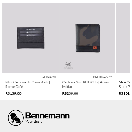
REF: 817AI
REF: 512APM
Mini Carteira de Couro Cnh |
Carteira Slim RFID Cnh | Army
Mini Car
Rome Café
Militar
Siena P
R$139,00
R$239,00
R$104,