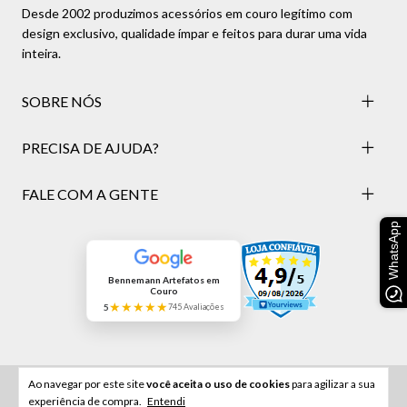
Desde 2002 produzimos acessórios em couro legítimo com
design exclusivo, qualidade ímpar e feitos para durar uma vida
inteira.
SOBRE NÓS
PRECISA DE AJUDA?
FALE COM A GENTE
WhatsApp
Bennemann Artefatos em
Couro
★★★★★
5
745 Avaliações
Copyright Bennemann - 12136161000196 - 2026. Todos os direitos reservados.
Ao navegar por este site
você aceita o uso de cookies
para agilizar a sua
Feito com 🖤 pela
experiência de compra.
Entendi