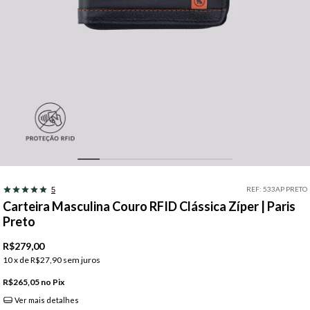
REF:
533AP PRETO
5
Carteira Masculina Couro RFID Clássica Zíper | Paris
Preto
R$279,00
10
x de
R$27,90
sem juros
R$265,05
Pix
Ver mais detalhes