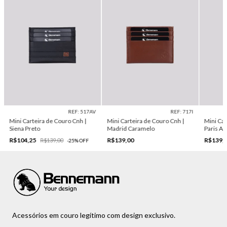
REF: 517AV
REF: 717I
Mini Carteira de Couro Cnh |
Mini Carteira de Couro Cnh |
Mini Car
Siena Preto
Madrid Caramelo
Paris Az
R$104,25
R$139,00
R$139,
R$139,00
-
25
%
OFF
Acessórios em couro legítimo com design exclusivo.