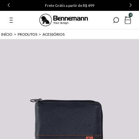
Frete Grátis a partir de R$ 499
0
INÍCIO
>
PRODUTOS
>
ACESSÓRIOS