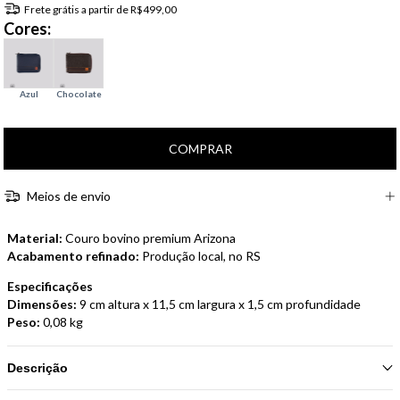
Frete grátis
a partir de
R$499,00
Cores:
Meios de envio
Material:
Couro bovino premium Arizona
Acabamento refinado:
Produção local, no RS
Especificações
Dimensões:
9 cm altura x 11,5 cm largura x 1,5 cm profundidade
Peso:
0,08 kg
Descrição