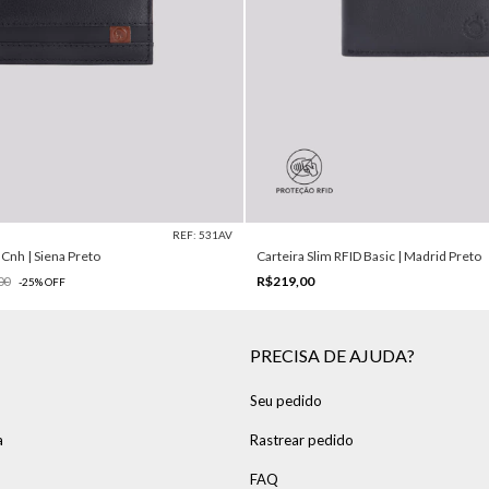
REF: 531AV
 Cnh | Siena Preto
Carteira Slim RFID Basic | Madrid Preto
R$219,00
00
-
25
%
OFF
PRECISA DE AJUDA?
Seu pedido
a
Rastrear pedido
FAQ