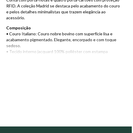
RFID. A coleção Madrid se destaca pelo acabamento do couro
e pelos detalhes minimalistas que trazem elegância ao
acessório.
Composição
• Couro Italiano: Couro nobre bovino com superfície lisa e
acabamento pigmentado. Elegante, encorpado e com toque
sedoso.
• Tecido interno jacquard 100% poliéster com estampa
moderna e minimalista.
• Proteção RFID: protege e mantém seguros os cartões de
crédito por aproximação.
• Modelo pequeno e slim.
Compartimentos
• Porta-notas.
• Quatro porta-cartões com proteção RFID, podendo
acomodar de dois a três cartões por compartimento.
Encontre também outros modelos de
Carteira de Couro
e
escolha o ideal para o seu estilo e necessidades!