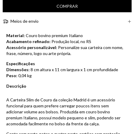
Meios de envio
Material:
Couro bovino premium Italiano
Acabamento refinado:
Produção local, no RS
Acessório personalizável:
Personalize sua carteira com nome,
frase, número, logo ou arte própria.
Especificações
Dimensões:
8 cm altura x 11 cm largura x 1 cm profundidade
Peso:
0,04 kg
Descrição
A Carteira Slim de Couro da coleção Madrid é um acessório
funcional para quem prefere carregar poucos itens sem
adicionar volume aos bolsos. Produzida em couro bovino
premium Italiano, possui modelo pequeno e slim, podendo ser
acomodada facilmente no bolso da frente da calça.
Conta com porta-notas e quatro porta-cartões com proteção