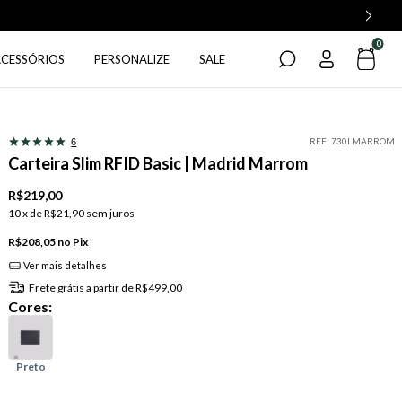
0
ACESSÓRIOS
PERSONALIZE
SALE
REF:
730I MARROM
6
Carteira Slim RFID Basic | Madrid Marrom
R$219,00
10
x de
R$21,90
sem juros
R$208,05
Pix
Ver mais detalhes
Frete grátis
a partir de
R$499,00
Cores: