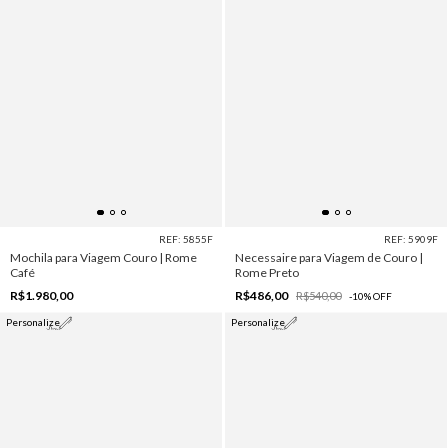
REF: 5855F
REF: 5909F
Mochila para Viagem Couro | Rome
Necessaire para Viagem de Couro |
Café
Rome Preto
R$1.980,00
R$486,00
R$540,00
-
10
%
OFF
Personalize
Personalize