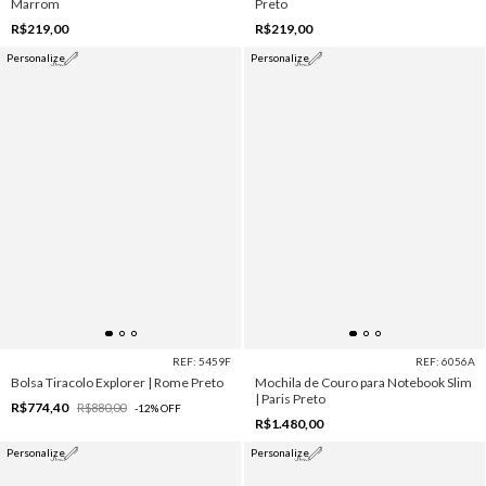
Marrom
Preto
R$219,00
R$219,00
Personalize
Personalize
REF: 5459F
REF: 6056A
Bolsa Tiracolo Explorer | Rome Preto
Mochila de Couro para Notebook Slim
| Paris Preto
R$774,40
R$880,00
-
12
%
OFF
R$1.480,00
Personalize
Personalize