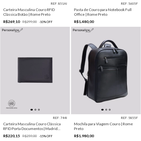
REF: 851AI
REF: 5605F
Carteira Masculina Couro RFID
Pasta de Couro para Notebook Full
Clássica Botão | Rome Preto
Office | Rome Preto
R$269,10
R$1.480,00
R$299,00
-
10
%
OFF
Personalize
Personalize
REF: 744I
REF: 5855F
Carteira Masculina Couro Clássica
Mochila para Viagem Couro | Rome
RFID Porta Documentos| Madrid
Preto
Preto
R$220,15
R$1.980,00
R$259,00
-
15
%
OFF