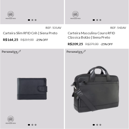
REF: 531AV
REF: 543AV
Carteira Slim RFID Cnh | Siena Preto
Carteira Masculina Couro RFID
Clássica Botão | Siena Preto
R$164,25
R$219,00
-
25
%
OFF
R$209,25
R$279,00
-
25
%
OFF
Personalize
Personalize