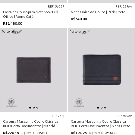
REF: 5605F
REF: 5596A
Pasta de Couro para Notebook Full
Necessaire de Couro | Paris Preto
Office | Rome Café
R$540,00
R$1.480,00
Personalize
Personalize
REF: 744I
REF: 509AV
Carteira Masculina Couro Clássica
Carteira Masculina Couro Clássica
RFID Porta Documentos| Madrid
RFID Porta Documentos | Siena Preto
Marrom
R$220,15
R$194,25
R$259,00
R$259,00
-
15
%
OFF
-
25
%
OFF