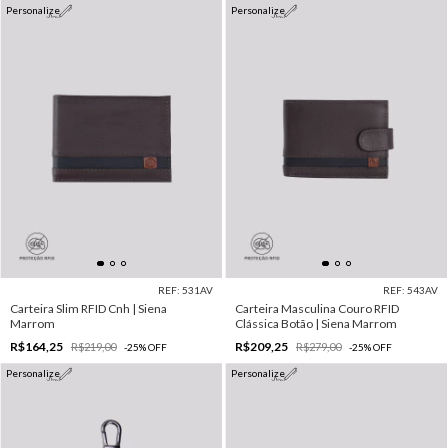
Personalize
Personalize
REF: 531AV
REF: 543AV
Carteira Slim RFID Cnh | Siena
Carteira Masculina Couro RFID
Marrom
Clássica Botão | Siena Marrom
R$164,25
R$209,25
R$219,00
R$279,00
-
25
%
OFF
-
25
%
OFF
Personalize
Personalize