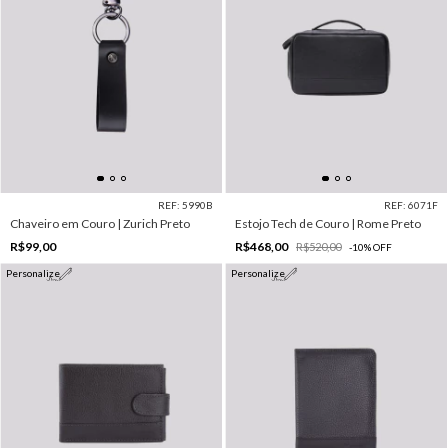
REF: 5990B
REF: 6071F
Chaveiro em Couro | Zurich Preto
Estojo Tech de Couro | Rome Preto
R$99,00
R$468,00
R$520,00
-
10
%
OFF
Personalize
Personalize