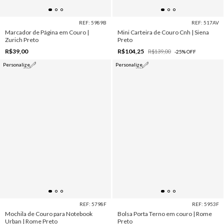
REF: 5989B
REF: 517AV
Marcador de Página em Couro |
Mini Carteira de Couro Cnh | Siena
Zurich Preto
Preto
R$39,00
R$104,25
R$139,00
-
25
%
OFF
Personalize
Personalize
REF: 5798F
REF: 5953F
Mochila de Couro para Notebook
Bolsa Porta Terno em couro | Rome
Urban | Rome Preto
Preto