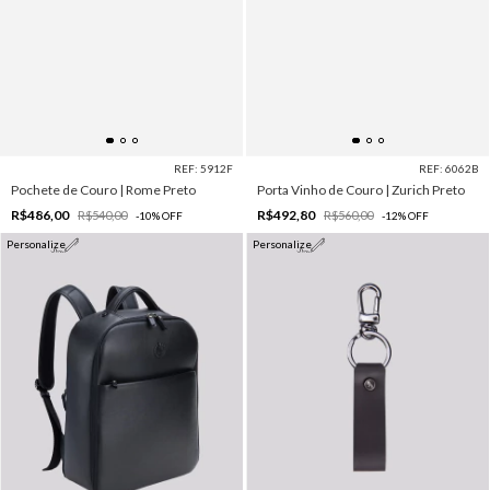
REF: 5912F
REF: 6062B
Pochete de Couro | Rome Preto
Porta Vinho de Couro | Zurich Preto
R$486,00
R$492,80
R$540,00
R$560,00
-
10
%
OFF
-
12
%
OFF
Personalize
Personalize