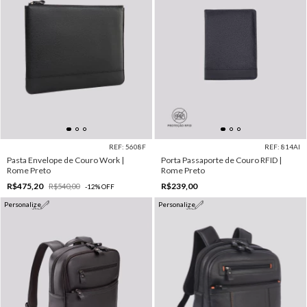
REF: 5608F
REF: 814AI
Pasta Envelope de Couro Work |
Porta Passaporte de Couro RFID |
Rome Preto
Rome Preto
R$475,20
R$239,00
R$540,00
-
12
%
OFF
Personalize
Personalize