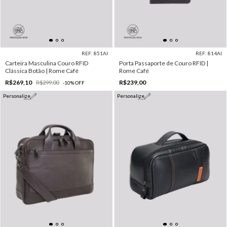
REF: 851AI
REF: 814AI
Carteira Masculina Couro RFID
Porta Passaporte de Couro RFID |
Clássica Botão | Rome Café
Rome Café
R$269,10
R$239,00
R$299,00
-
10
%
OFF
Personalize
Personalize