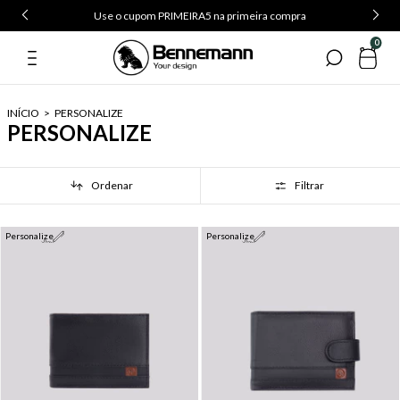
Use o cupom PRIMEIRA5 na primeira compra
0
INÍCIO
>
PERSONALIZE
PERSONALIZE
Ordenar
Filtrar
Personalize
Personalize