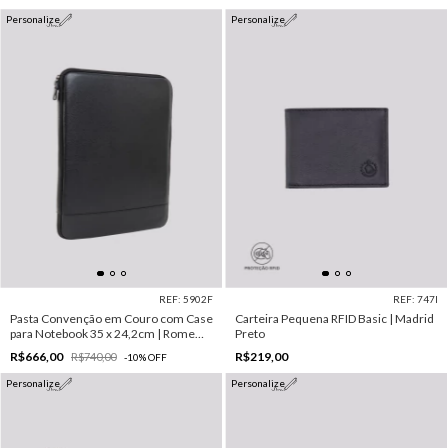
Personalize
Personalize
REF: 5902F
REF: 747I
Pasta Convenção em Couro com Case
Carteira Pequena RFID Basic | Madrid
para Notebook 35 x 24,2cm | Rome
Preto
Preto
R$666,00
R$219,00
R$740,00
-
10
%
OFF
Personalize
Personalize