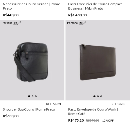
Necessaire de Couro Grande | Rome
Pasta Executiva de Couro Compact
Preto
Business | Milan Preto
R$440,00
R$1.480,00
Personalize
Personalize
REF: 5452F
REF: 5608F
Shoulder Bag Couro | Rome Preto
Pasta Envelope de Couro Work |
Rome Café
R$680,00
R$475,20
R$540,00
-
12
%
OFF