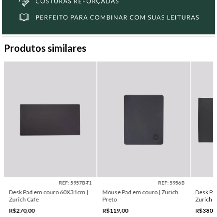
Produtos similares
REF: 5957B-T1
REF: 5956B
Desk Pad em couro 60X31cm |
Mouse Pad em couro | Zurich
Desk Pa
Zurich Cafe
Preto
Zurich 
R$270,00
R$119,00
R$380,