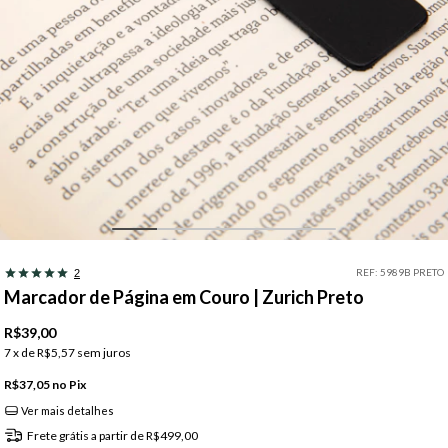
REF:
5989B PRETO
2
Marcador de Página em Couro | Zurich Preto
R$39,00
7
x de
R$5,57
sem juros
R$37,05
Pix
Ver mais detalhes
Frete grátis
a partir de
R$499,00