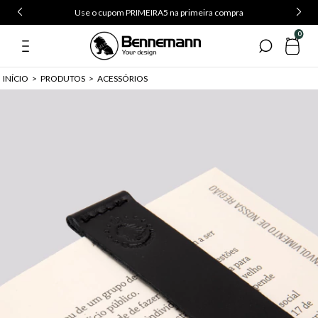
Use o cupom PRIMEIRA5 na primeira compra
0
INÍCIO
>
PRODUTOS
>
ACESSÓRIOS