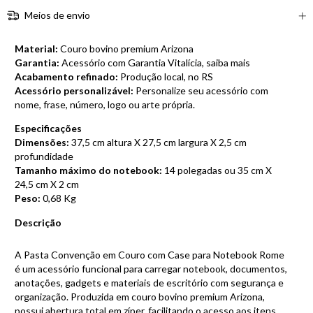
Meios de envio
Material:
Couro bovino premium Arizona
Garantia:
Acessório com Garantia Vitalícia,
saiba mais
Acabamento refinado:
Produção local, no RS
Acessório personalizável:
Personalize seu acessório com
nome, frase, número, logo ou arte própria.
Especificações
Dimensões:
37,5 cm altura X 27,5 cm largura X 2,5 cm
profundidade
Tamanho máximo do notebook:
14 polegadas ou 35 cm X
24,5 cm X 2 cm
Peso:
0,68 Kg
Descrição
A Pasta Convenção em Couro com Case para Notebook Rome
é um acessório funcional para carregar notebook, documentos,
anotações, gadgets e materiais de escritório com segurança e
organização. Produzida em couro bovino premium Arizona,
possui abertura total em zíper, facilitando o acesso aos itens