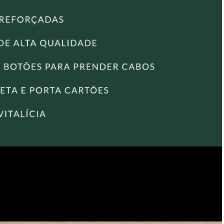
• Bolso com zíper.
• Bolso aberto de apoio.
• Porta-cartões.
• Porta-caneta.
• Duas presilhas de couro para prender chaves, fones de
ouvido ou cabos eletrônicos.
Encontre também outros modelos de
Pasta convenção de
couro
e escolha a opção ideal para o seu estilo e necessidades!