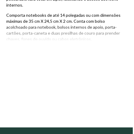
internos.
Comporta notebooks de até 14 polegadas ou com dimensões
máximas de 35 cm X 24,5 cm X 2 cm. Conta com bolso
acolchoado para notebook, bolsos internos de apoio, porta-
cartões, porta-caneta e duas presilhas de couro para prender
chaves, fones de ouvido ou cabos eletrônicos.
Composição
• Couro Arizona: Couro nobre bovino com estampa clássica
floater. Encorpado com toque cheio e macio.
• Tecido interno jacquard 100% poliéster com estampa
moderna e minimalista.
• Zíper japonês YKK, referência mundial em qualidade, alta
durabilidade e deslizamento suave.
• Metais com acabamento ônix e verniz de proteção
anticorrosão.
• Costuras reforçadas.
Compartimentos internos
• Bolso acolchoado para notebooks com medidas máximas até:
35 cm X 24,5 cm X 2 cm.
• Bolso interno duplo de tela.