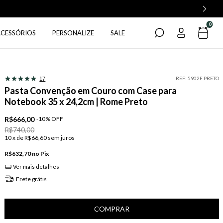
0
ACESSÓRIOS
PERSONALIZE
SALE
REF:
5902F PRETO
17
Pasta Convenção em Couro com Case para
Notebook 35 x 24,2cm | Rome Preto
R$666,00
-
10
%
OFF
R$740,00
10
x de
R$66,60
sem juros
R$632,70
Pix
Ver mais detalhes
Frete grátis