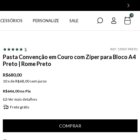
0
ACESSÓRIOS
PERSONALIZE
SALE
REF:
5950F PRETO
5
Pasta Convenção em Couro com Zíper para Bloco A4
Preto | Rome Preto
R$680,00
10
x de
R$68,00
sem juros
R$646,00
Pix
Ver mais detalhes
Frete grátis