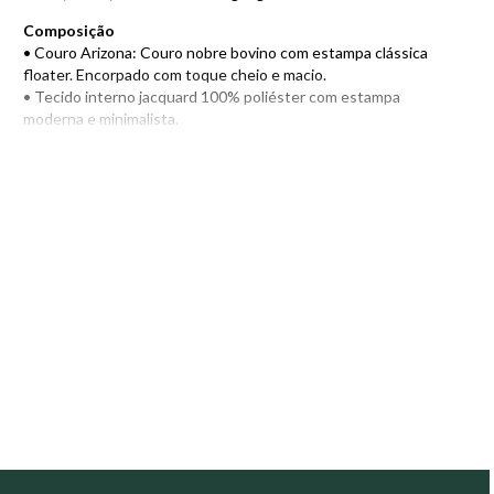
Composição
• Couro Arizona: Couro nobre bovino com estampa clássica
floater. Encorpado com toque cheio e macio.
• Tecido interno jacquard 100% poliéster com estampa
moderna e minimalista.
• Zíper japonês YKK, referência mundial em qualidade, alta
durabilidade e deslizamento suave.
• Metais com acabamento ônix e verniz de proteção
anticorrosão.
• Costuras reforçadas.
Compartimento interno
• Fechamento principal em zíper.
• Espaço para blocos tamanho A4.
• Bolso com zíper.
• Bolso grande aberto.
• Bolso pequeno aberto de apoio.
• Porta-cartões.
• Porta-caneta.
• Presilha com fechamento em botão para prender pequenos
objetos.