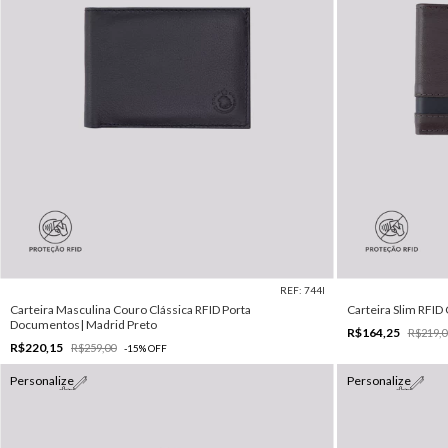
REF: 744I
Carteira Masculina Couro Clássica RFID Porta
Carteira Slim RFID
Documentos| Madrid Preto
R$164,25
R$219,0
R$220,15
R$259,00
-
15
%
OFF
Personalize
Personalize