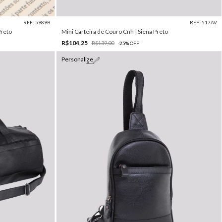
REF: 5989B
REF: 517AV
Preto
Mini Carteira de Couro Cnh | Siena Preto
R$104,25
R$139,00
-
25
%
OFF
Personalize