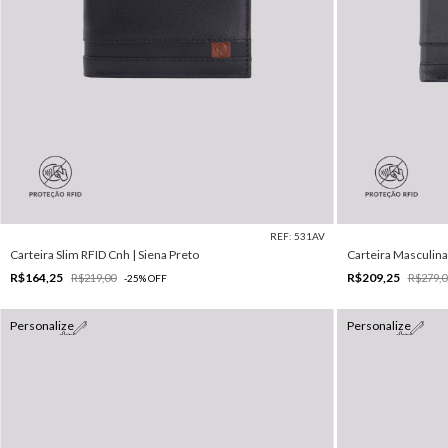
REF: 531AV
Carteira Slim RFID Cnh | Siena Preto
Carteira Masculina
R$164,25
R$209,25
R$219,00
R$279,0
-
25
%
OFF
Personalize
Personalize