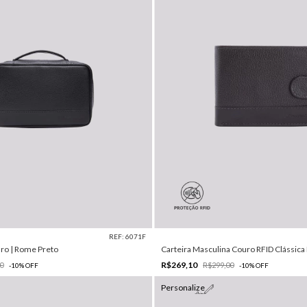
REF: 6071F
ro | Rome Preto
Carteira Masculina Couro RFID Clássica
R$269,10
0
R$299,00
-
10
%
OFF
-
10
%
OFF
Personalize