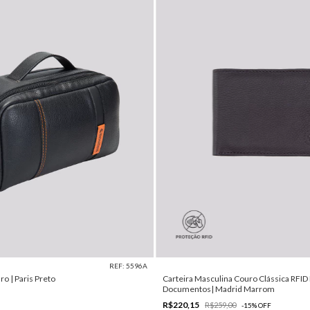
REF: 5596A
o | Paris Preto
Carteira Masculina Couro Clássica RFID
Documentos| Madrid Marrom
R$220,15
R$259,00
-
15
%
OFF