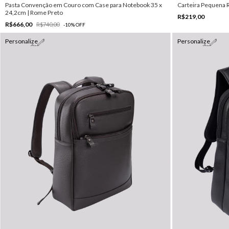
Pasta Convenção em Couro com Case para Notebook 35 x
Carteira Pequena R
24,2cm | Rome Preto
R$219,00
R$666,00
R$740,00
-
10
%
OFF
Personalize
Personalize