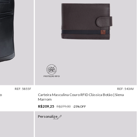
REF: 5855F
REF: 543AV
to
Carteira Masculina Couro RFID Clássica Botão | Siena
Marrom
R$209,25
R$279,00
-
25
%
OFF
Personalize