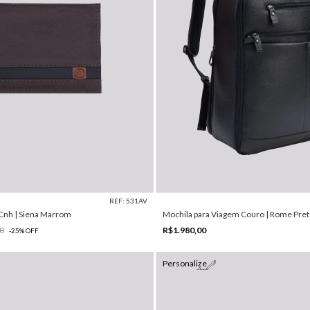
REF: 531AV
 Cnh | Siena Marrom
Mochila para Viagem Couro | Rome Pre
R$1.980,00
0
-
25
%
OFF
Personalize