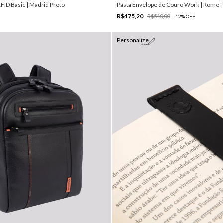
FID Basic | Madrid Preto
Pasta Envelope de Couro Work | Rome 
R$475,20
R$540,00
-
12
%
OFF
Personalize