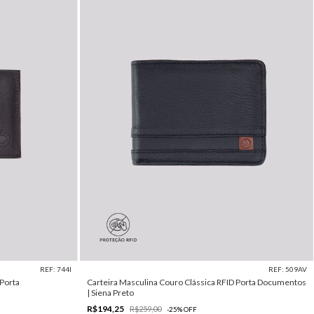
REF: 744I
REF: 509AV
 Porta
Carteira Masculina Couro Clássica RFID Porta Documentos
| Siena Preto
R$194,25
R$259,00
-
25
%
OFF