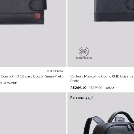
REF: 543AV
 Couro RFID Clássica Botão | Siena Preto
Carteira Masculina Couro RFID Clássica
Preto
0
-
25
%
OFF
R$269,10
R$299,00
-
10
%
OFF
Personalize