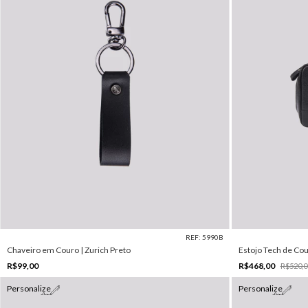
REF: 5990B
Chaveiro em Couro | Zurich Preto
Estojo Tech de Cou
R$99,00
R$468,00
R$520,0
Personalize
Personalize