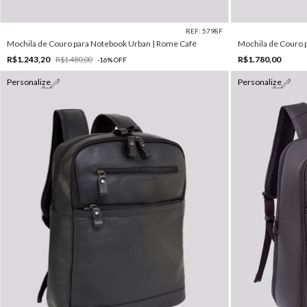
REF: 5798F
Mochila de Couro para Notebook Urban | Rome Café
Mochila de Couro p
R$1.243,20
R$1.780,00
R$1.480,00
-
16
%
OFF
Personalize
Personalize