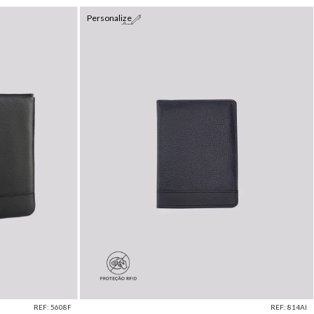
Personalize
REF: 5608F
REF: 814AI