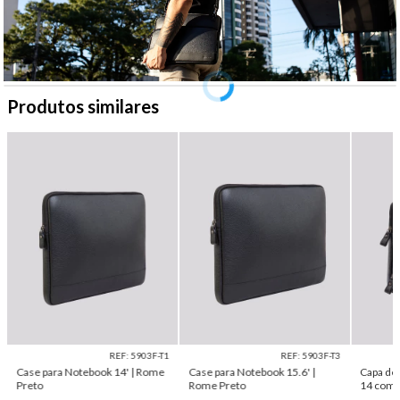
Produtos similares
REF: 5903F-T1
REF: 5903F-T3
Case para Notebook 14' | Rome
Case para Notebook 15.6' |
Capa de
Preto
Rome Preto
14 com 