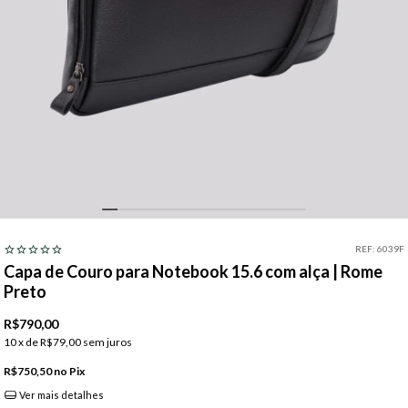
REF:
6039F
Capa de Couro para Notebook 15.6 com alça | Rome
Preto
R$790,00
10
x de
R$79,00
sem juros
R$750,50
Pix
Ver mais detalhes