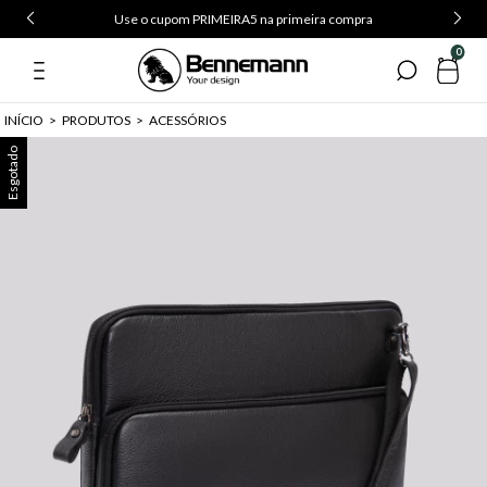
Use o cupom PRIMEIRA5 na primeira compra
0
INÍCIO
>
PRODUTOS
>
ACESSÓRIOS
Esgotado