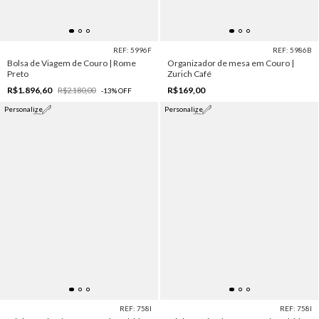
REF: 5996F
REF: 5986B
Bolsa de Viagem de Couro | Rome
Organizador de mesa em Couro |
Preto
Zurich Café
R$1.896,60
R$169,00
R$2.180,00
-
13
%
OFF
Personalize
Personalize
REF: 758I
REF: 758I