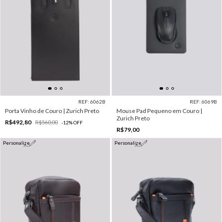
REF: 6062B
REF: 6069B
Porta Vinho de Couro | Zurich Preto
Mouse Pad Pequeno em Couro |
Zurich Preto
R$492,80
R$560,00
-
12
%
OFF
R$79,00
Personalize
Personalize