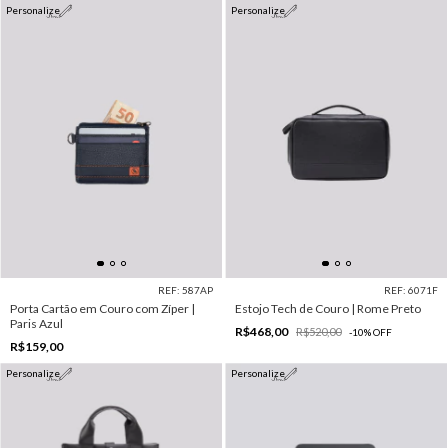
Personalize
Personalize
REF: 587AP
REF: 6071F
Porta Cartão em Couro com Zíper |
Estojo Tech de Couro | Rome Preto
Paris Azul
R$468,00
R$520,00
-
10
%
OFF
R$159,00
Personalize
Personalize