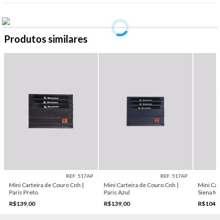
Produtos similares
REF: 517AP
REF: 517AP
Mini Carteira de Couro Cnh |
Mini Carteira de Couro Cnh |
Mini Car
Paris Preto
Paris Azul
Siena 
R$139,00
R$139,00
R$104,