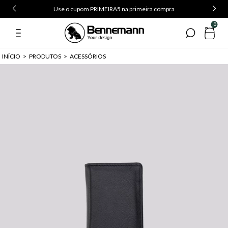
Use o cupom PRIMEIRA5 na primeira compra
0
INÍCIO
>
PRODUTOS
>
ACESSÓRIOS