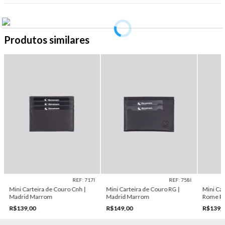
Produtos similares
REF: 717I
REF: 758I
Mini Carteira de Couro Cnh |
Mini Carteira de Couro RG |
Mini Car
Madrid Marrom
Madrid Marrom
Rome P
R$139,00
R$149,00
R$139,