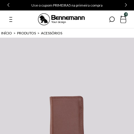
Use o cupom PRIMEIRA5 na primeira compra
0
INÍCIO
>
PRODUTOS
>
ACESSÓRIOS