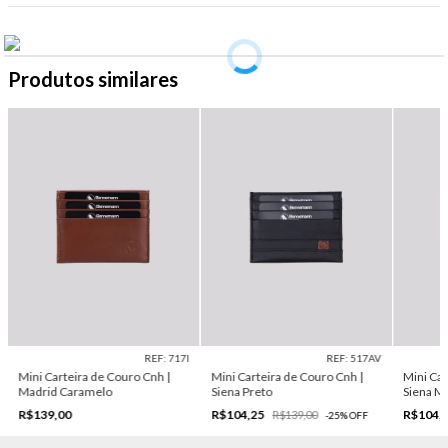
Produtos similares
REF: 717I
REF: 517AV
Mini Carteira de Couro Cnh |
Mini Carteira de Couro Cnh |
Mini Car
Madrid Caramelo
Siena Preto
Siena 
R$139,00
R$104,25
R$104,
R$139,00
-
25
%
OFF