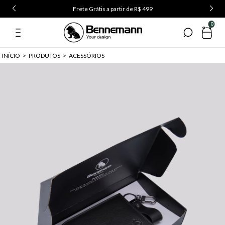
Frete Grátis a partir de R$ 499
0
INÍCIO
>
PRODUTOS
>
ACESSÓRIOS