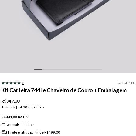
REF:
KIT744I
8
Kit Carteira 744I e Chaveiro de Couro + Embalagem
R$349,00
10
x de
R$34,90
sem juros
R$331,55
Pix
Ver mais detalhes
Frete grátis
a partir de
R$499,00