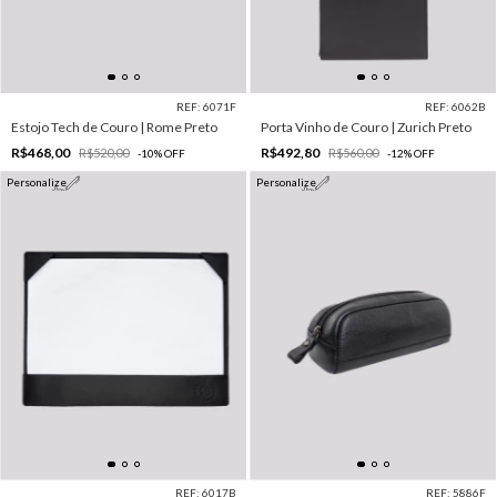
REF: 6071F
REF: 6062B
Estojo Tech de Couro | Rome Preto
Porta Vinho de Couro | Zurich Preto
R$468,00
R$492,80
R$520,00
R$560,00
-
10
%
OFF
-
12
%
OFF
Personalize
Personalize
REF: 6017B
REF: 5886F