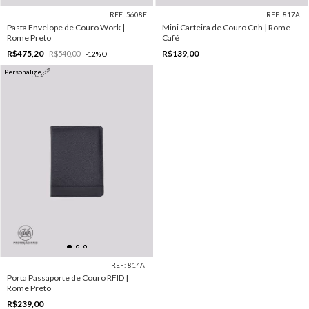
REF: 5608F
REF: 817AI
Pasta Envelope de Couro Work |
Mini Carteira de Couro Cnh | Rome
Rome Preto
Café
R$475,20
R$139,00
R$540,00
-
12
%
OFF
Personalize
REF: 814AI
Porta Passaporte de Couro RFID |
Rome Preto
R$239,00