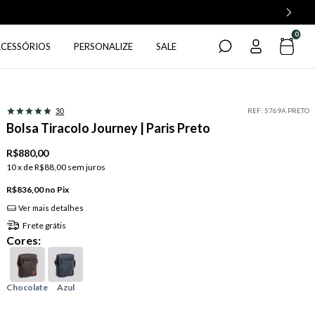
0
ACESSÓRIOS
PERSONALIZE
SALE
REF:
5769A PRETO
30
Bolsa Tiracolo Journey | Paris Preto
R$880,00
10
x de
R$88,00
sem juros
R$836,00
Pix
Ver mais detalhes
Frete grátis
Cores: