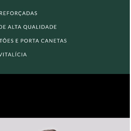
145 cm.
Compartimentos internos
• Bolso principal com fechamento em zíper.
• Bolso acolchoado para tablets de até 11 polegadas.
• Bolso com fechamento em zíper para itens de valor.
• Porta-cartão.
• Porta-canetas.
Compartimentos externos
• Bolso externo de apoio com fechamento em zíper.
Encontre também outros modelos de
Bolsa Tiracolo
e escolha
a opção ideal para o seu estilo e necessidades!