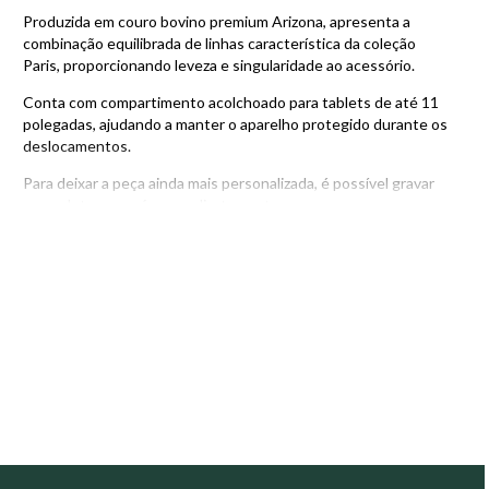
Produzida em couro bovino premium Arizona, apresenta a
combinação equilibrada de linhas característica da coleção
Paris, proporcionando leveza e singularidade ao acessório.
Conta com compartimento acolchoado para tablets de até 11
polegadas, ajudando a manter o aparelho protegido durante os
deslocamentos.
Para deixar a peça ainda mais personalizada, é possível gravar
nome, letras ou números diretamente no couro.
Composição
• Couro Arizona: Couro nobre bovino com estampa clássica
floater. Encorpado, com toque cheio e macio.
• Tecido interno jacquard 100% poliéster com estampa
moderna e minimalista.
• Zíper japonês YKK, referência mundial em qualidade, alta
durabilidade e deslizamento suave.
• Metais com acabamento ônix e verniz de proteção
anticorrosão.
• Costuras reforçadas.
• Alça de ombro regulável em couro e fita de poliéster,
proporcionando resistência e conforto. Regulagem máxima: