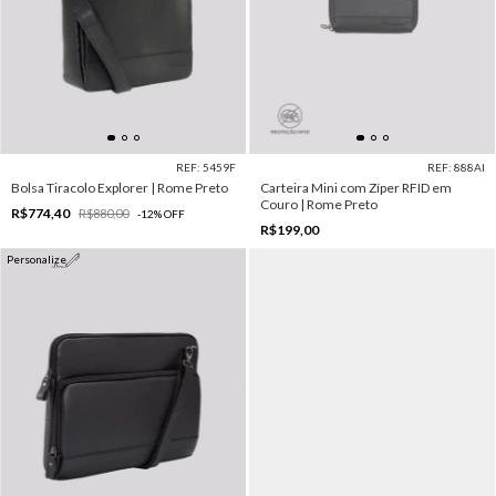
REF: 5459F
REF: 888AI
Bolsa Tiracolo Explorer | Rome Preto
Carteira Mini com Zíper RFID em
Couro | Rome Preto
R$774,40
R$880,00
-
12
%
OFF
R$199,00
Personalize