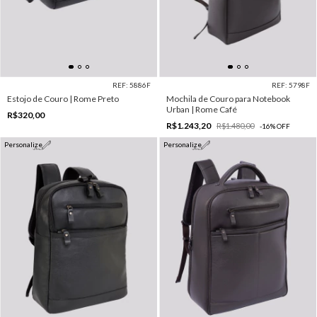
REF: 5886F
REF: 5798F
Estojo de Couro | Rome Preto
Mochila de Couro para Notebook
Urban | Rome Café
R$320,00
R$1.243,20
R$1.480,00
-
16
%
OFF
Personalize
Personalize