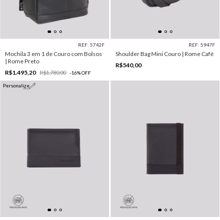
REF: 5742F
REF: 5947F
Mochila 3 em 1 de Couro com Bolsos
Shoulder Bag Mini Couro | Rome Café
| Rome Preto
R$540,00
R$1.495,20
R$1.780,00
-
16
%
OFF
Personalize