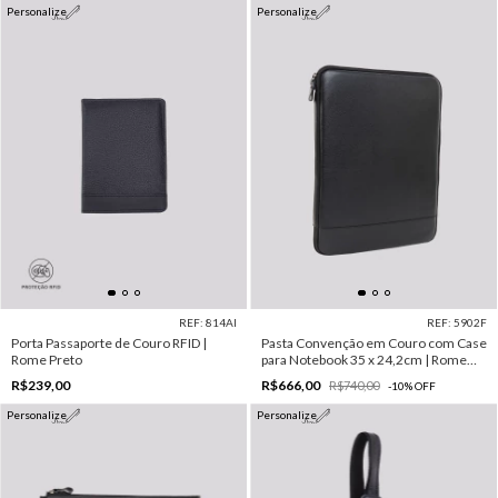
Personalize
Personalize
REF: 814AI
REF: 5902F
Porta Passaporte de Couro RFID |
Pasta Convenção em Couro com Case
Rome Preto
para Notebook 35 x 24,2cm | Rome
Preto
R$239,00
R$666,00
R$740,00
-
10
%
OFF
Personalize
Personalize