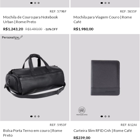
REF: 5798F
REF: 5855F
Mochila de Couro para Notebook
Mochila para Viagem Couro | Rome
Urban | Rome Preto
Café
R$1.243,20
R$1.980,00
R$1.480,00
-
16
%
OFF
Personalize
REF: 5953F
REF: 812AI
Bolsa Porta Terno em couro | Rome
Carteira Slim RFID Cnh | Rome Café
Preto
R$239,00