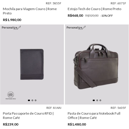
REF: 5855F
REF: 6071F
Mochila para Viagem Couro | Rome
Estojo Tech de Couro | Rome Preto
Preto
R$468,00
R$520,00
-
10
%
OFF
R$1.980,00
Personalize
Personalize
REF: 814AI
REF: 5605F
Porta Passaporte de Couro RFID |
Pasta de Couro para Notebook Full
Rome Café
Office | Rome Café
R$239,00
R$1.480,00