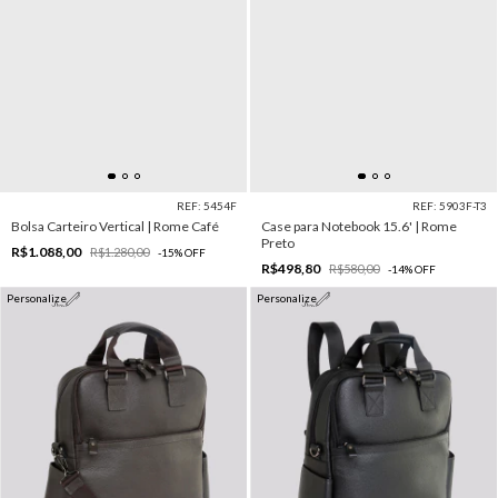
REF: 5454F
REF: 5903F-T3
Bolsa Carteiro Vertical | Rome Café
Case para Notebook 15.6' | Rome
Preto
R$1.088,00
R$1.280,00
-
15
%
OFF
R$498,80
R$580,00
-
14
%
OFF
Personalize
Personalize