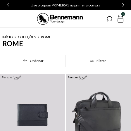
Use o cupom PRIMEIRA5 na primeira compra
0
INÍCIO
>
COLEÇÕES
>
ROME
ROME
Ordenar
Filtrar
Personalize
Personalize