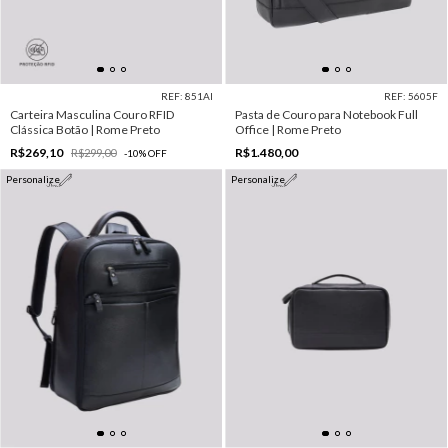
REF: 851AI
REF: 5605F
Carteira Masculina Couro RFID
Pasta de Couro para Notebook Full
Clássica Botão | Rome Preto
Office | Rome Preto
R$269,10
R$1.480,00
R$299,00
-
10
%
OFF
Personalize
Personalize