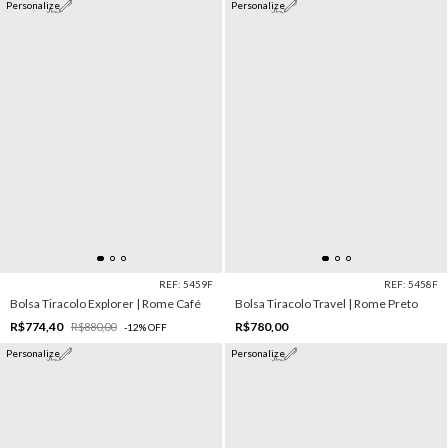
Personalize
Personalize
REF: 5459F
REF: 5458F
Bolsa Tiracolo Explorer | Rome Café
Bolsa Tiracolo Travel | Rome Preto
R$774,40
R$780,00
R$880,00
-
12
%
OFF
Personalize
Personalize