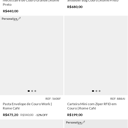
Necessaire de Couro Grande | Rome
Shoulder Bag Couro | Rome Preto
Preto
R$680,00
R$440,00
Personalize
REF: 5608F
REF: 888AI
Pasta Envelope de Couro Work |
Carteira Mini com Zíper RFID em
Rome Café
Couro | Rome Café
R$475,20
R$199,00
R$540,00
-
12
%
OFF
Personalize