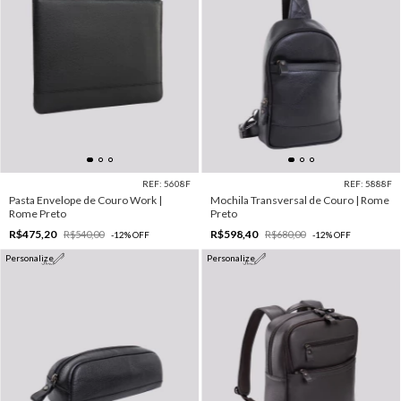
REF: 5608F
REF: 5888F
Pasta Envelope de Couro Work |
Mochila Transversal de Couro | Rome
Rome Preto
Preto
R$475,20
R$598,40
R$540,00
R$680,00
-
12
%
OFF
-
12
%
OFF
Personalize
Personalize