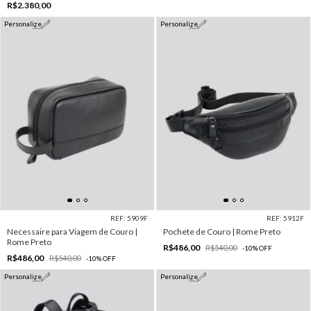
R$2.380,00
Personalize
Personalize
REF: 5909F
REF: 5912F
Necessaire para Viagem de Couro |
Pochete de Couro | Rome Preto
Rome Preto
R$486,00
R$540,00
-
10
%
OFF
R$486,00
R$540,00
-
10
%
OFF
Personalize
Personalize