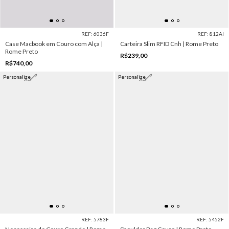
REF: 6036F
REF: 812AI
Case Macbook em Couro com Alça |
Carteira Slim RFID Cnh | Rome Preto
Rome Preto
R$239,00
R$740,00
Personalize
Personalize
REF: 5783F
REF: 5452F