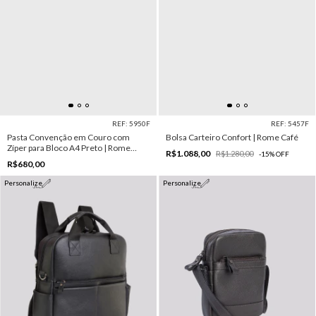
REF: 5950F
REF: 5457F
Pasta Convenção em Couro com
Bolsa Carteiro Confort | Rome Café
Zíper para Bloco A4 Preto | Rome
R$1.088,00
R$1.280,00
-
15
%
OFF
Preto
R$680,00
Personalize
Personalize