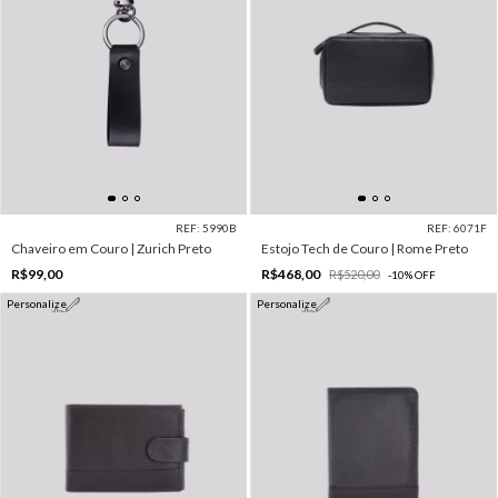
REF: 5990B
REF: 6071F
Chaveiro em Couro | Zurich Preto
Estojo Tech de Couro | Rome Preto
R$99,00
R$468,00
R$520,00
-
10
%
OFF
Personalize
Personalize