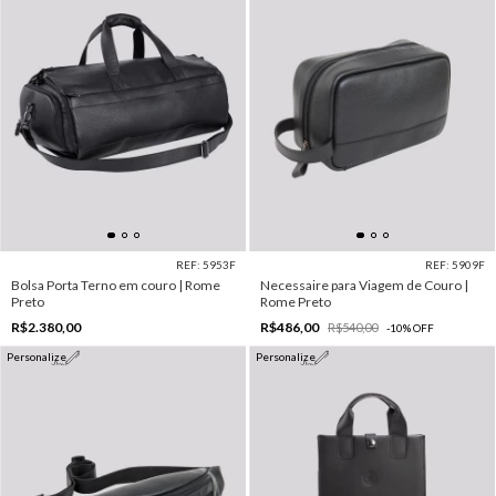
REF: 5953F
REF: 5909F
Bolsa Porta Terno em couro | Rome
Necessaire para Viagem de Couro |
Preto
Rome Preto
R$2.380,00
R$486,00
R$540,00
-
10
%
OFF
Personalize
Personalize