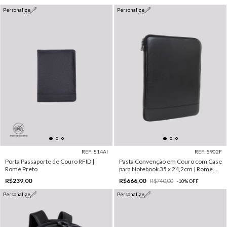
Personalize
Personalize
REF: 814AI
REF: 5902F
Porta Passaporte de Couro RFID |
Pasta Convenção em Couro com Case
Rome Preto
para Notebook 35 x 24,2cm | Rome
Preto
R$239,00
R$666,00
R$740,00
-
10
%
OFF
Personalize
Personalize