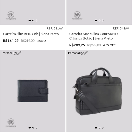
REF: 531AV
REF: 543AV
Carteira Slim RFID Cnh | Siena Preto
Carteira Masculina Couro RFID
Clássica Botão | Siena Preto
R$164,25
R$219,00
-
25
%
OFF
R$209,25
R$279,00
-
25
%
OFF
Personalize
Personalize