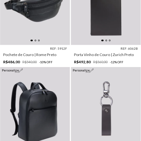
REF: 5912F
REF: 6062B
Pochete de Couro | Rome Preto
Porta Vinho de Couro | Zurich Preto
R$486,00
R$492,80
R$540,00
R$560,00
-
10
%
OFF
-
12
%
OFF
Personalize
Personalize