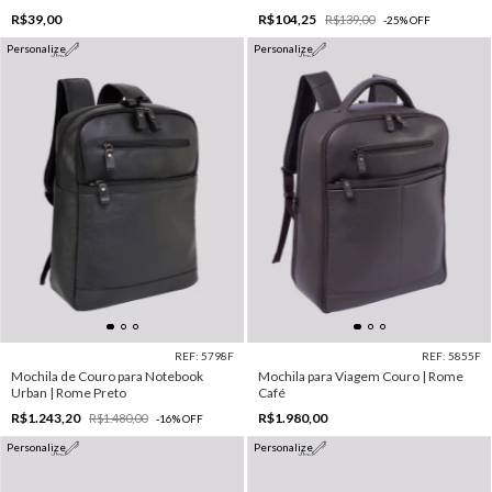
R$39,00
R$104,25
R$139,00
-
25
%
OFF
Personalize
Personalize
REF: 5798F
REF: 5855F
Mochila de Couro para Notebook
Mochila para Viagem Couro | Rome
Urban | Rome Preto
Café
R$1.243,20
R$1.980,00
R$1.480,00
-
16
%
OFF
Personalize
Personalize