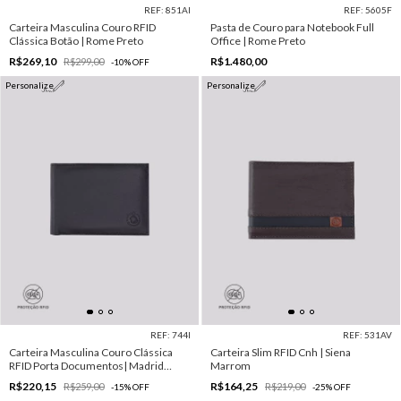
REF: 851AI
REF: 5605F
Carteira Masculina Couro RFID
Pasta de Couro para Notebook Full
Clássica Botão | Rome Preto
Office | Rome Preto
R$269,10
R$1.480,00
R$299,00
-
10
%
OFF
Personalize
Personalize
REF: 744I
REF: 531AV
Carteira Masculina Couro Clássica
Carteira Slim RFID Cnh | Siena
RFID Porta Documentos| Madrid
Marrom
Preto
R$220,15
R$164,25
R$259,00
R$219,00
-
15
%
OFF
-
25
%
OFF