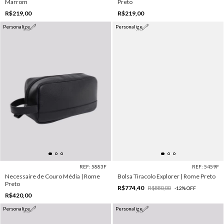
Marrom
Preto
R$219,00
R$219,00
Personalize
Personalize
REF: 5883F
REF: 5459F
Necessaire de Couro Média | Rome
Bolsa Tiracolo Explorer | Rome Preto
Preto
R$774,40
R$880,00
-
12
%
OFF
R$420,00
Personalize
Personalize