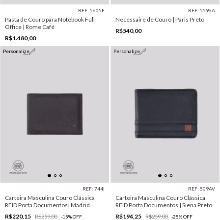
REF: 5605F
REF: 5596A
Pasta de Couro para Notebook Full
Necessaire de Couro | Paris Preto
Office | Rome Café
R$540,00
R$1.480,00
Personalize
Personalize
REF: 744I
REF: 509AV
Carteira Masculina Couro Clássica
Carteira Masculina Couro Clássica
RFID Porta Documentos| Madrid
RFID Porta Documentos | Siena Preto
Marrom
R$220,15
R$194,25
R$259,00
R$259,00
-
15
%
OFF
-
25
%
OFF