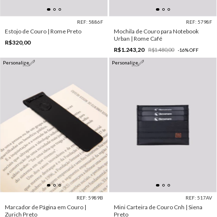
REF: 5886F
REF: 5798F
Estojo de Couro | Rome Preto
Mochila de Couro para Notebook
Urban | Rome Café
R$320,00
R$1.243,20
R$1.480,00
-
16
%
OFF
Personalize
Personalize
REF: 5989B
REF: 517AV
Marcador de Página em Couro |
Mini Carteira de Couro Cnh | Siena
Zurich Preto
Preto