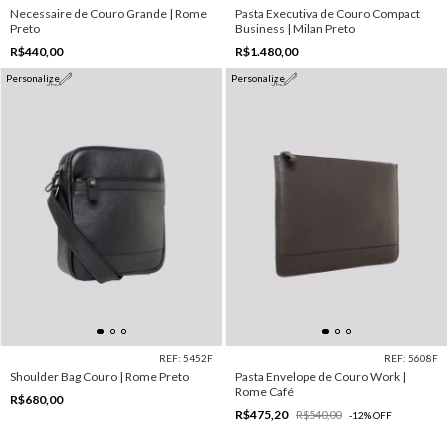
Necessaire de Couro Grande | Rome
Pasta Executiva de Couro Compact
Preto
Business | Milan Preto
R$440,00
R$1.480,00
Personalize
Personalize
REF: 5452F
REF: 5608F
Shoulder Bag Couro | Rome Preto
Pasta Envelope de Couro Work |
Rome Café
R$680,00
R$475,20
R$540,00
-
12
%
OFF