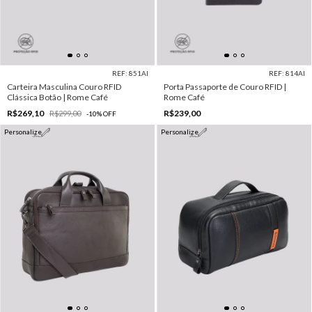
REF: 851AI
REF: 814AI
Carteira Masculina Couro RFID
Porta Passaporte de Couro RFID |
Clássica Botão | Rome Café
Rome Café
R$269,10
R$239,00
R$299,00
-
10
%
OFF
Personalize
Personalize