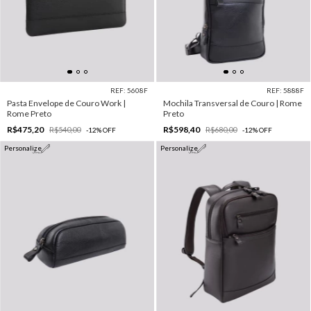
REF: 5608F
REF: 5888F
Pasta Envelope de Couro Work |
Mochila Transversal de Couro | Rome
Rome Preto
Preto
R$475,20
R$598,40
R$540,00
R$680,00
-
12
%
OFF
-
12
%
OFF
Personalize
Personalize