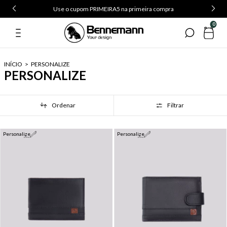
Use o cupom PRIMEIRA5 na primeira compra
0
INÍCIO
>
PERSONALIZE
PERSONALIZE
Ordenar
Filtrar
Personalize
Personalize