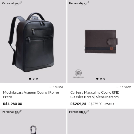
Personalize
Personalize
REF: 5855F
REF: 543AV
Mochila para Viagem Couro | Rome
Carteira Masculina Couro RFID
Preto
Clássica Botão | Siena Marrom
R$1.980,00
R$209,25
R$279,00
-
25
%
OFF
Personalize
Personalize