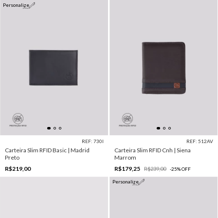
Personalize
REF: 730I
REF: 512AV
Carteira Slim RFID Basic | Madrid
Carteira Slim RFID Cnh | Siena
Preto
Marrom
R$219,00
R$179,25
R$239,00
-
25
%
OFF
Personalize