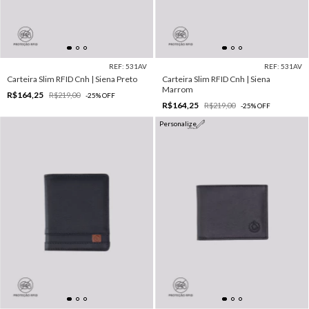
REF: 531AV
REF: 531AV
Carteira Slim RFID Cnh | Siena Preto
Carteira Slim RFID Cnh | Siena
Marrom
R$164,25
R$219,00
-
25
%
OFF
R$164,25
R$219,00
-
25
%
OFF
Personalize