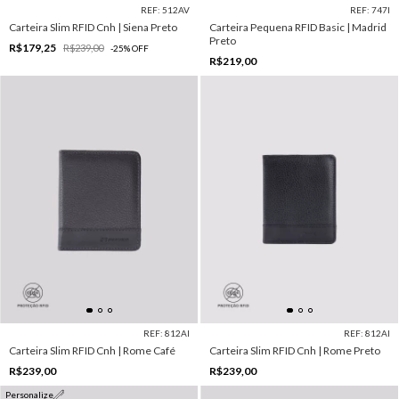
REF: 512AV
REF: 747I
Carteira Slim RFID Cnh | Siena Preto
Carteira Pequena RFID Basic | Madrid
Preto
R$179,25
R$239,00
-
25
%
OFF
R$219,00
REF: 812AI
REF: 812AI
Carteira Slim RFID Cnh | Rome Café
Carteira Slim RFID Cnh | Rome Preto
R$239,00
R$239,00
Personalize