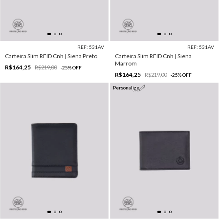
REF: 531AV
REF: 531AV
Carteira Slim RFID Cnh | Siena Preto
Carteira Slim RFID Cnh | Siena
Marrom
R$164,25
R$219,00
-
25
%
OFF
R$164,25
R$219,00
-
25
%
OFF
Personalize