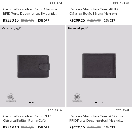
REF: 744I
REF: 543AV
Carteira Masculina Couro Clássica
Carteira Masculina Couro RFID
RFID Porta Documentos| Madrid
Clássica Botão | Siena Marrom
Preto
R$220,15
R$209,25
R$259,00
R$279,00
-
15
%
OFF
-
25
%
OFF
Personalize
Personalize
REF: 851AI
REF: 744I
Carteira Masculina Couro RFID
Carteira Masculina Couro Clássica
Clássica Botão | Rome Café
RFID Porta Documentos| Madrid
Marrom
R$269,10
R$220,15
R$299,00
R$259,00
-
10
%
OFF
-
15
%
OFF