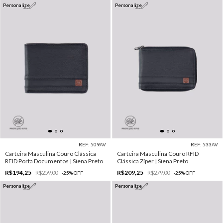
Personalize
Personalize
REF: 509AV
REF: 533AV
Carteira Masculina Couro Clássica
Carteira Masculina Couro RFID
RFID Porta Documentos | Siena Preto
Clássica Zíper | Siena Preto
R$194,25
R$209,25
R$259,00
R$279,00
-
25
%
OFF
-
25
%
OFF
Personalize
Personalize