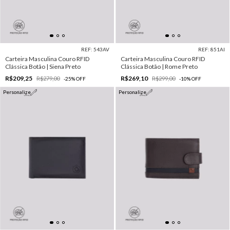
REF: 543AV
REF: 851AI
Carteira Masculina Couro RFID
Carteira Masculina Couro RFID
Clássica Botão | Siena Preto
Clássica Botão | Rome Preto
R$209,25
R$269,10
R$279,00
R$299,00
-
25
%
OFF
-
10
%
OFF
Personalize
Personalize