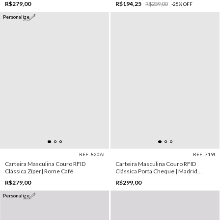
R$279,00
R$194,25
R$259,00
-
25
%
OFF
Personalize
REF: 820AI
REF: 719I
Carteira Masculina Couro RFID
Carteira Masculina Couro RFID
Clássica Zíper| Rome Café
Clássica Porta Cheque | Madrid
Marrom
R$279,00
R$299,00
Personalize