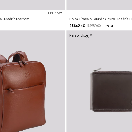
REF: 6067I
o | Madrid Marrom
Bolsa Tiracolo Tour de Couro | Madrid P
R$862,40
R$980,00
-
12
%
OFF
Personalize