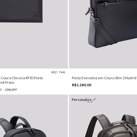
REF: 744I
 Couro Clássica RFID Porta
Pasta Executiva em Couro Slim | Madrid
id Preto
R$1.280,00
0
-
15
%
OFF
Personalize