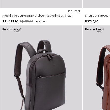
REF: 6000I
Mochila de Couro para Notebook Native | Madrid Azul
Shoulder Bag Cour
R$1.495,20
R$760,00
R$1.780,00
-
16
%
OFF
Personalize
Personalize