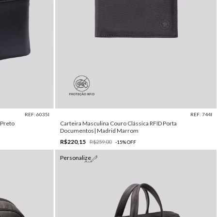
REF: 6035I
REF: 744I
 Preto
Carteira Masculina Couro Clássica RFID Porta
Documentos| Madrid Marrom
R$220,15
R$259,00
-
15
%
OFF
Personalize