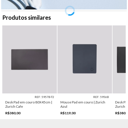
Produtos similares
REF: 5957B-T2
REF: 5956B
Desk Pad em couro 80X45cm |
Mouse Pad em couro | Zurich
Desk Pa
Zurich Cafe
Azul
Zurich 
R$380,00
R$119,00
R$380,