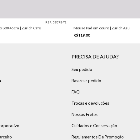
REF: 5957B-T2
o 80X45cm | Zurich Cafe
Mouse Pad em couro | Zurich Azul
R$119,00
PRECISA DE AJUDA?
Seu pedido
a
Rastrear pedido
FAQ
Trocas e devoluções
Nossos Fretes
orporativo
Cuidados e Conservação
arceiro
Regulamentos De Promoção