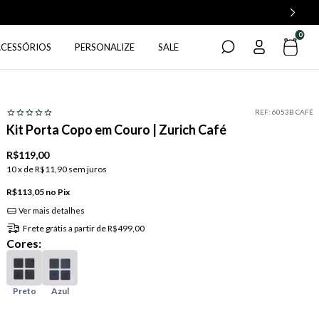
0
ACESSÓRIOS
PERSONALIZE
SALE
REF:
6053B CAFÉ
Kit Porta Copo em Couro | Zurich Café
R$119,00
10
x de
R$11,90
sem juros
R$113,05
Pix
Ver mais detalhes
Frete grátis
a partir de
R$499,00
Cores: