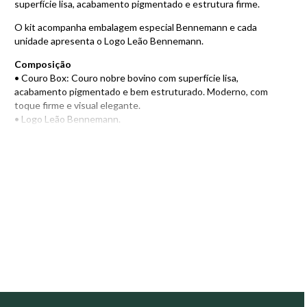
superfície lisa, acabamento pigmentado e estrutura firme.
O kit acompanha embalagem especial Bennemann e cada
unidade apresenta o Logo Leão Bennemann.
Composição
• Couro Box: Couro nobre bovino com superfície lisa,
acabamento pigmentado e bem estruturado. Moderno, com
toque firme e visual elegante.
• Logo Leão Bennemann.
• Embalagem especial Bennemann.
Encontre também outros modelos de
acessórios em couro
e
escolha a opção ideal para o seu estilo e necessidades!