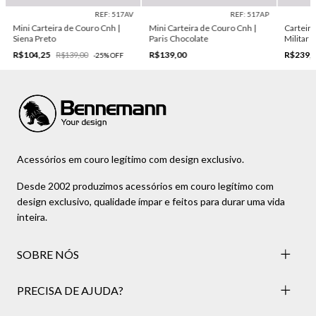
REF: 517AV
REF: 517AP
Mini Carteira de Couro Cnh |
Mini Carteira de Couro Cnh |
Carteira
Siena Preto
Paris Chocolate
Militar
R$104,25
R$139,00
R$239,
R$139,00
-
25
%
OFF
Acessórios em couro legítimo com design exclusivo.
Desde 2002 produzimos acessórios em couro legítimo com
design exclusivo, qualidade ímpar e feitos para durar uma vida
inteira.
SOBRE NÓS
PRECISA DE AJUDA?