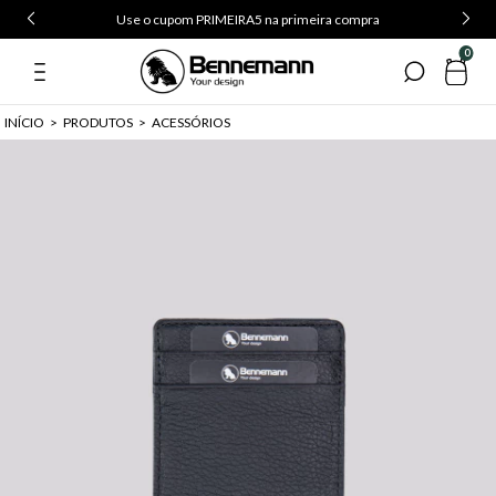
Frete Grátis a partir de R$ 499
0
INÍCIO
>
PRODUTOS
>
ACESSÓRIOS