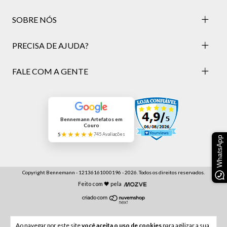
SOBRE NÓS
PRECISA DE AJUDA?
FALE COM A GENTE
Bennemann Artefatos em
Couro
★★★★★
5
745 Avaliações
WhatsApp
Copyright Bennemann - 12136161000196 - 2026. Todos os direitos reservados.
Feito com 🖤 pela
Ao navegar por este site
você aceita o uso de cookies
para agilizar a sua