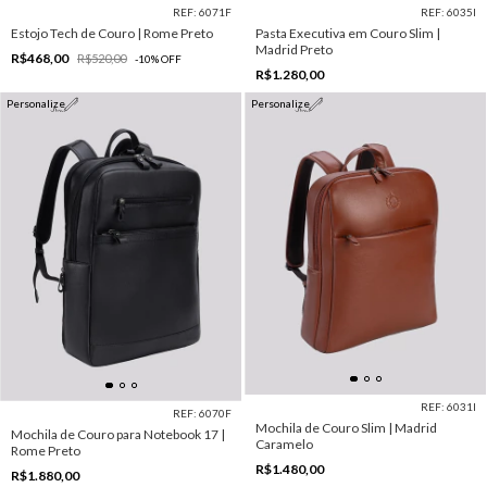
REF: 6071F
REF: 6035I
Estojo Tech de Couro | Rome Preto
Pasta Executiva em Couro Slim |
Madrid Preto
R$468,00
R$520,00
-
10
%
OFF
R$1.280,00
Personalize
Personalize
REF: 6031I
REF: 6070F
Mochila de Couro Slim | Madrid
Mochila de Couro para Notebook 17 |
Caramelo
Rome Preto
R$1.480,00
R$1.880,00