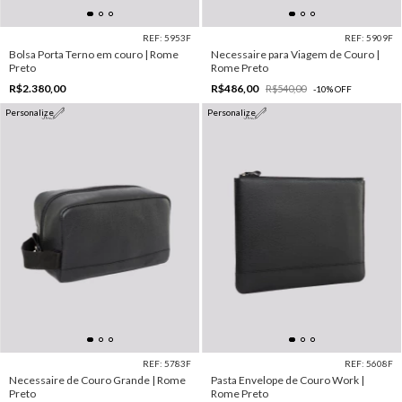
REF: 5953F
REF: 5909F
Bolsa Porta Terno em couro | Rome
Necessaire para Viagem de Couro |
Preto
Rome Preto
R$2.380,00
R$486,00
R$540,00
-
10
%
OFF
Personalize
Personalize
REF: 5783F
REF: 5608F
Necessaire de Couro Grande | Rome
Pasta Envelope de Couro Work |
Preto
Rome Preto