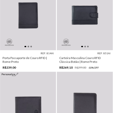
REF: 814AI
REF: 851AI
Porta Passaporte de Couro RFID |
Carteira Masculina Couro RFID
Rome Preto
Clássica Botão | Rome Preto
R$239,00
R$269,10
R$299,00
-
10
%
OFF
Personalize