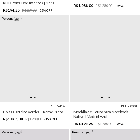
RFID Porta Documentos | Siena
R$1.088,00
R$1.280,00
-
15
%
OFF
Marrom
R$194,25
R$259,00
-
25
%
OFF
Personalize
REF: 5454F
REF: 6000I
Bolsa Carteiro Vertical | Rome Preto
Mochila de Couro para Notebook
Native | Madrid Azul
R$1.088,00
R$1.280,00
-
15
%
OFF
R$1.495,20
R$1.780,00
-
16
%
OFF
Personalize
Personalize