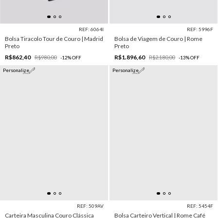
REF: 6064I
REF: 5996F
Bolsa Tiracolo Tour de Couro | Madrid
Bolsa de Viagem de Couro | Rome
Preto
Preto
R$862,40
R$1.896,60
R$980,00
R$2.180,00
-
12
%
OFF
-
13
%
OFF
Personalize
Personalize
REF: 509AV
REF: 5454F
Carteira Masculina Couro Clássica
Bolsa Carteiro Vertical | Rome Café