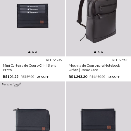
REF: 517AV
REF: 5798F
Mini Carteira de Couro Cnh | Siena
Mochila de Couro para Notebook
Preto
Urban | Rome Café
R$104,25
R$1.243,20
R$139,00
R$1.480,00
-
25
%
OFF
-
16
%
OFF
Personalize