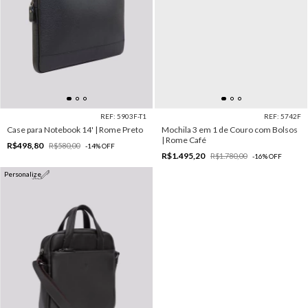
REF: 5903F-T1
REF: 5742F
Case para Notebook 14' | Rome Preto
Mochila 3 em 1 de Couro com Bolsos
| Rome Café
R$498,80
R$580,00
-
14
%
OFF
R$1.495,20
R$1.780,00
-
16
%
OFF
Personalize