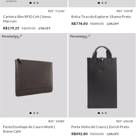
REF: 512AV
REF: 5459F
Carteira Slim RFID Cnh | Siena
Bolsa Tiracolo Explorer | Rome Preto
Marrom
R$774,40
R$880,00
-
12
%
OFF
R$179,25
R$239,00
-
25
%
OFF
Personalize
Personalize
REF: 5608F
REF: 6062B
Pasta Envelope de Couro Work |
Porta Vinho de Couro | Zurich Preto
Rome Café
R$492,80
R$560,00
-
12
%
OFF