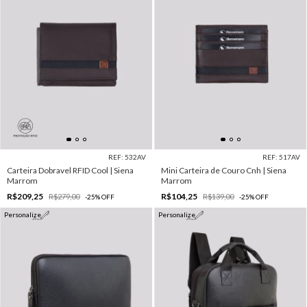
REF: 532AV
REF: 517AV
Carteira Dobravel RFID Cool | Siena
Mini Carteira de Couro Cnh | Siena
Marrom
Marrom
R$209,25
R$104,25
R$279,00
R$139,00
-
25
%
OFF
-
25
%
OFF
Personalize
Personalize