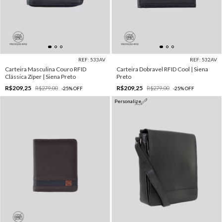
REF: 533AV
REF: 532AV
Carteira Masculina Couro RFID
Carteira Dobravel RFID Cool | Siena
Clássica Zíper | Siena Preto
Preto
R$209,25
R$209,25
R$279,00
R$279,00
-
25
%
OFF
-
25
%
OFF
Personalize