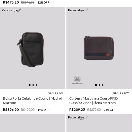
R$475,20
R$540,00
-
12
%
OFF
Personalize
Personalize
REF: 5993I
REF: 533AV
Bolsa Porta Celular de Couro | Madrid
Carteira Masculina Couro RFID
Marrom
Clássica Zíper | Siena Marrom
R$396,90
R$209,25
R$490,00
R$279,00
-
19
%
OFF
-
25
%
OFF
Personalize