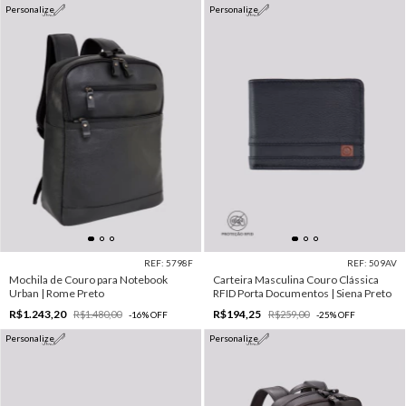
Personalize
Personalize
REF: 5798F
REF: 509AV
Mochila de Couro para Notebook
Carteira Masculina Couro Clássica
Urban | Rome Preto
RFID Porta Documentos | Siena Preto
R$1.243,20
R$194,25
R$1.480,00
R$259,00
-
16
%
OFF
-
25
%
OFF
Personalize
Personalize