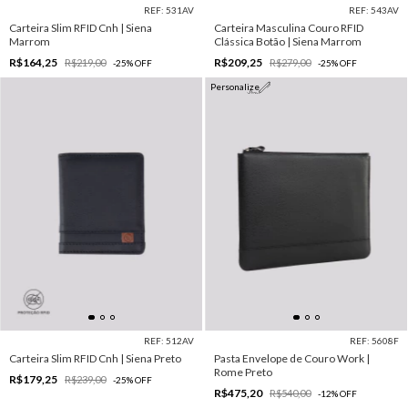
REF: 531AV
REF: 543AV
Carteira Slim RFID Cnh | Siena
Carteira Masculina Couro RFID
Marrom
Clássica Botão | Siena Marrom
R$164,25
R$209,25
R$219,00
R$279,00
-
25
%
OFF
-
25
%
OFF
Personalize
REF: 512AV
REF: 5608F
Carteira Slim RFID Cnh | Siena Preto
Pasta Envelope de Couro Work |
Rome Preto
R$179,25
R$239,00
-
25
%
OFF
R$475,20
R$540,00
-
12
%
OFF