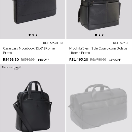
REF: 5903F-T3
REF: 5742F
Case para Notebook 15.6' | Rome
Mochila 3 em 1 de Couro com Bolsos
Preto
| Rome Preto
R$498,80
R$1.495,20
R$580,00
R$1.780,00
-
14
%
OFF
-
16
%
OFF
Personalize