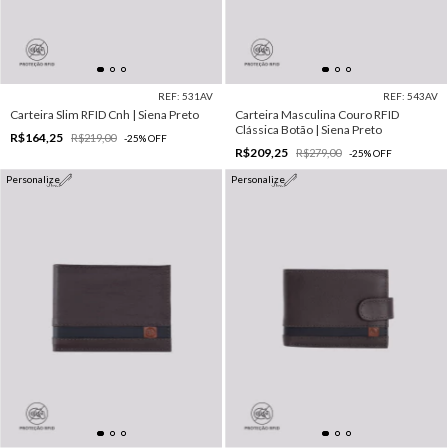
REF: 531AV
REF: 543AV
Carteira Slim RFID Cnh | Siena Preto
Carteira Masculina Couro RFID
Clássica Botão | Siena Preto
R$164,25
R$219,00
-
25
%
OFF
R$209,25
R$279,00
-
25
%
OFF
Personalize
Personalize