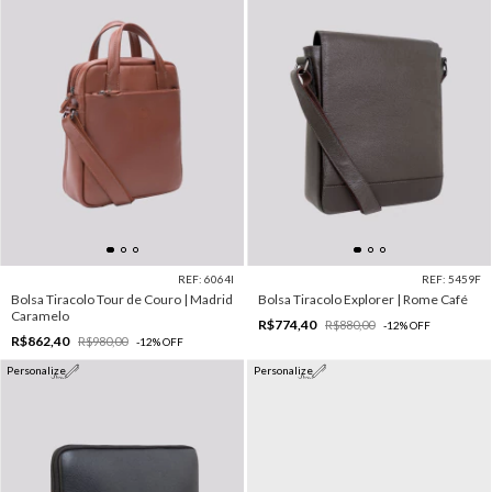
REF: 6064I
REF: 5459F
Bolsa Tiracolo Tour de Couro | Madrid
Bolsa Tiracolo Explorer | Rome Café
Caramelo
R$774,40
R$880,00
-
12
%
OFF
R$862,40
R$980,00
-
12
%
OFF
Personalize
Personalize