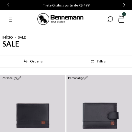
Use o cupom PRIMEIRA5 na primeira compra
0
INÍCIO
>
SALE
SALE
Ordenar
Filtrar
Personalize
Personalize