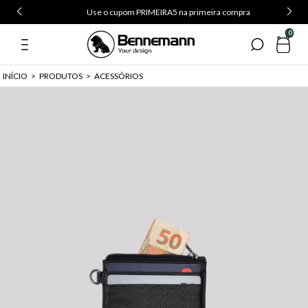
Use o cupom PRIMEIRA5 na primeira compra
0
INÍCIO
>
PRODUTOS
>
ACESSÓRIOS