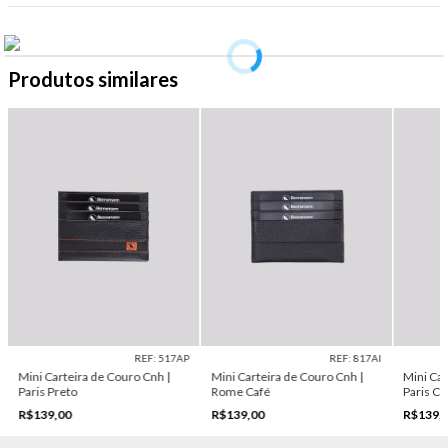
Produtos similares
REF: 517AP
REF: 817AI
Mini Carteira de Couro Cnh |
Mini Carteira de Couro Cnh |
Mini Car
Paris Preto
Rome Café
Paris C
R$139,00
R$139,00
R$139,