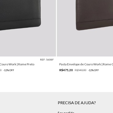
REF: 5608F
 Couro Work | Rome Preto
Pasta Envelope de Couro Work | Rome 
R$475,20
0
R$540,00
-
12
%
OFF
-
12
%
OFF
PRECISA DE AJUDA?