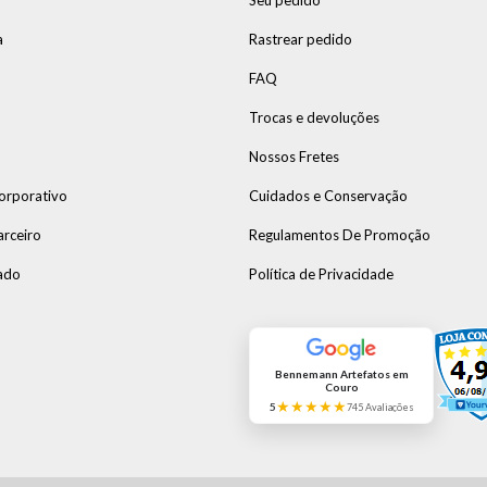
Seu pedido
a
Rastrear pedido
FAQ
Trocas e devoluções
Nossos Fretes
orporativo
Cuidados e Conservação
arceiro
Regulamentos De Promoção
ado
Política de Privacidade
Bennemann Artefatos em
Couro
★★★★★
5
745 Avaliações