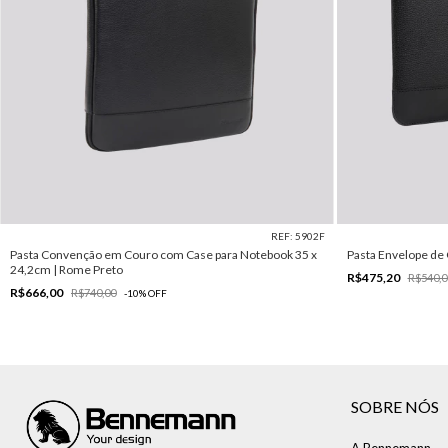
REF: 5902F
Pasta Convenção em Couro com Case para Notebook 35 x
Pasta Envelope de
24,2cm | Rome Preto
R$475,20
R$540,0
R$666,00
R$740,00
-
10
%
OFF
SOBRE NÓS