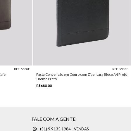
REF: 5608F
REF: 5950F
Café
Pasta Convenção em Couro com Zíper para Bloco A4 Preto
| Rome Preto
R$680,00
FALE COM A GENTE
(51) 9 9135 1984 - VENDAS