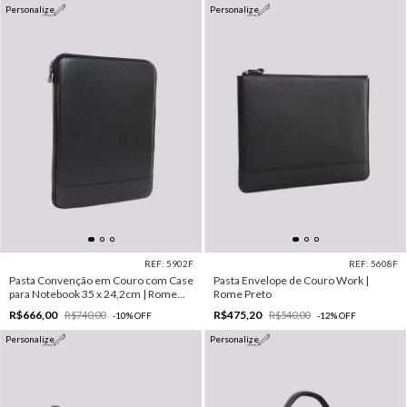
Personalize
Personalize
REF: 5902F
REF: 5608F
Pasta Convenção em Couro com Case
Pasta Envelope de Couro Work |
para Notebook 35 x 24,2cm | Rome
Rome Preto
Preto
R$666,00
R$475,20
R$740,00
R$540,00
-
10
%
OFF
-
12
%
OFF
Personalize
Personalize