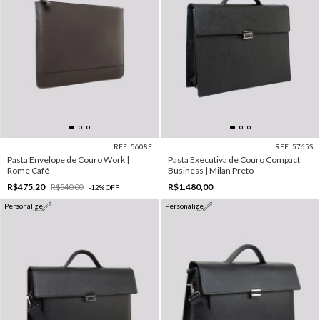
REF: 5608F
REF: 5765S
Pasta Envelope de Couro Work |
Pasta Executiva de Couro Compact
Rome Café
Business | Milan Preto
R$475,20
R$1.480,00
R$540,00
-
12
%
OFF
Personalize
Personalize