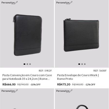
Personalize
Personalize
REF: 5902F
REF: 5608F
Pasta Convenção em Couro com Case
Pasta Envelope de Couro Work |
para Notebook 35 x 24,2cm | Rome
Rome Preto
Preto
R$666,00
R$475,20
R$740,00
R$540,00
-
10
%
OFF
-
12
%
OFF
Personalize
Personalize