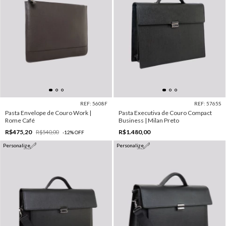
REF: 5608F
REF: 5765S
Pasta Envelope de Couro Work |
Pasta Executiva de Couro Compact
Rome Café
Business | Milan Preto
R$475,20
R$1.480,00
R$540,00
-
12
%
OFF
Personalize
Personalize