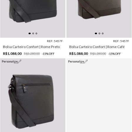
REF: 5457F
REF: 5457F
Bolsa Carteiro Confort | Rome Preto
Bolsa Carteiro Confort | Rome Café
R$1.088,00
R$1.088,00
R$1.280,00
R$1.280,00
-
15
%
OFF
-
15
%
OFF
Personalize
Personalize