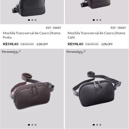
REF: 5888F
REF: 5888F
Mochila Transversal de Couro | Rome
Mochila Transversal de Couro | Rome
Preto
Café
R$598,40
R$598,40
R$680,00
R$680,00
-
12
%
OFF
-
12
%
OFF
Personalize
Personalize