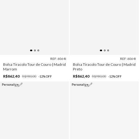
REF: 6064I
REF: 6064I
Bolsa Tiracolo Tour de Couro | Madrid
Bolsa Tiracolo Tour de Couro | Madrid
Marrom
Preto
R$862,40
R$862,40
R$980,00
R$980,00
-
12
%
OFF
-
12
%
OFF
Personalize
Personalize