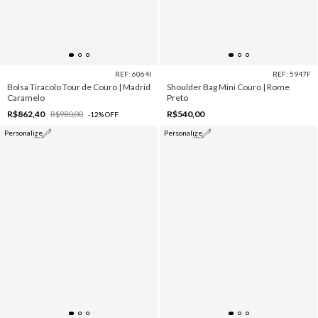
REF: 6064I
REF: 5947F
Bolsa Tiracolo Tour de Couro | Madrid
Shoulder Bag Mini Couro | Rome
Caramelo
Preto
R$862,40
R$540,00
R$980,00
-
12
%
OFF
Personalize
Personalize