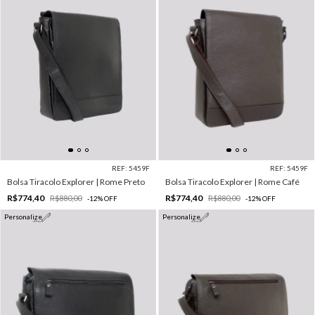
REF: 5459F
REF: 5459F
Bolsa Tiracolo Explorer | Rome Preto
Bolsa Tiracolo Explorer | Rome Café
R$774,40
R$774,40
R$880,00
R$880,00
-
12
%
OFF
-
12
%
OFF
Personalize
Personalize