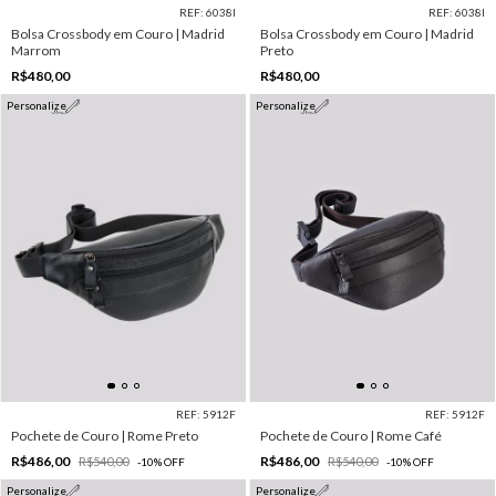
REF: 6038I
REF: 6038I
Bolsa Crossbody em Couro | Madrid
Bolsa Crossbody em Couro | Madrid
Marrom
Preto
R$480,00
R$480,00
Personalize
Personalize
REF: 5912F
REF: 5912F
Pochete de Couro | Rome Preto
Pochete de Couro | Rome Café
R$486,00
R$486,00
R$540,00
R$540,00
-
10
%
OFF
-
10
%
OFF
Personalize
Personalize