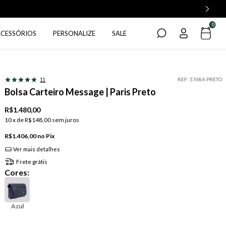
0
ACESSÓRIOS
PERSONALIZE
SALE
REF:
5768A PRETO
11
Bolsa Carteiro Message | Paris Preto
R$1.480,00
10
x de
R$148,00
sem juros
R$1.406,00
Pix
Ver mais detalhes
Frete grátis
Cores: