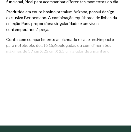
funcional, ideal para acompanhar diferentes momentos do dia.
Produzida em couro bovino premium Arizona, possui design
exclusivo Bennemann. A combinação equilibrada de linhas da
coleção Paris proporciona singularidade e um visual
contemporâneo à peça.
Conta com compartimento acolchoado e case anti-impacto
para notebooks de até 15,6 polegadas ou com dimensões
máximas de 37 cm X 25 cm X 2,5 cm, ajudando a manter o
aparelho protegido durante os deslocamentos. Antes da
compra, recomendamos medir o notebook para verificar a
compatibilidade com as dimensões do compartimento.
Para deixar a peça ainda mais personalizada, é possível gravar
nome, frase ou número diretamente no couro.
Composição
• Couro Arizona: Couro nobre bovino com estampa clássica
floater. Encorpado, com toque cheio e macio.
• Tecido interno jacquard 100% poliéster com estampa
moderna e minimalista.
• Zíper japonês YKK, referência mundial em qualidade, alta
durabilidade e deslizamento suave.