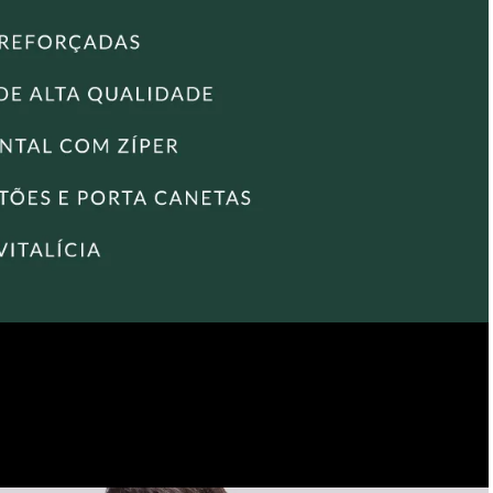
• Metais com acabamento ônix e verniz de proteção
anticorrosão.
• Costuras reforçadas.
• Alça de ombro regulável, produzida em couro e fita de
poliéster, proporcionando resistência e conforto.
Compartimentos internos
• Bolso acolchoado para notebooks com dimensões máximas
de 37 cm X 25 cm X 2,5 cm.
• Bolso de tela duplo para carregadores e cabos.
• Bolso com zíper para carteiras, cartões e outros pequenos
itens de valor.
• Porta-cartão.
• Porta-canetas.
Compartimentos externos
• Bolso principal com fechamento em zíper.
• Bolso na tampa com fechamento em zíper.
• Bolso externo de apoio na parte frontal.
Encontre também outros modelos de
Bolsa Carteiro
e escolha
o ideal para o seu estilo e necessidades!