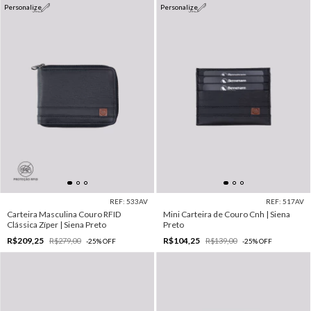
Personalize
Personalize
REF: 533AV
REF: 517AV
Carteira Masculina Couro RFID
Mini Carteira de Couro Cnh | Siena
Clássica Zíper | Siena Preto
Preto
R$209,25
R$104,25
R$279,00
R$139,00
-
25
%
OFF
-
25
%
OFF