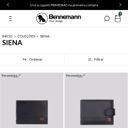
Use o cupom PRIMEIRA5 na primeira compra
0
INÍCIO
>
COLEÇÕES
>
SIENA
SIENA
Ordenar
Filtrar
Personalize
Personalize