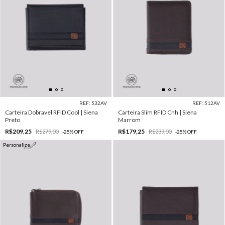
REF: 532AV
REF: 512AV
Carteira Dobravel RFID Cool | Siena
Carteira Slim RFID Cnh | Siena
Preto
Marrom
R$209,25
R$179,25
R$279,00
R$239,00
-
25
%
OFF
-
25
%
OFF
Personalize