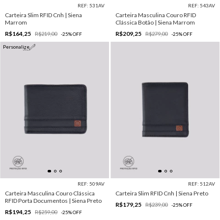
REF: 531AV
REF: 543AV
Carteira Slim RFID Cnh | Siena
Carteira Masculina Couro RFID
Marrom
Clássica Botão | Siena Marrom
R$164,25
R$209,25
R$219,00
R$279,00
-
25
%
OFF
-
25
%
OFF
Personalize
REF: 509AV
REF: 512AV
Carteira Masculina Couro Clássica
Carteira Slim RFID Cnh | Siena Preto
RFID Porta Documentos | Siena Preto
R$179,25
R$239,00
-
25
%
OFF
R$194,25
R$259,00
-
25
%
OFF