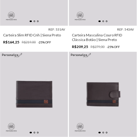
REF: 531AV
REF: 543AV
Carteira Slim RFID Cnh | Siena Preto
Carteira Masculina Couro RFID
Clássica Botão | Siena Preto
R$164,25
R$219,00
-
25
%
OFF
R$209,25
R$279,00
-
25
%
OFF
Personalize
Personalize