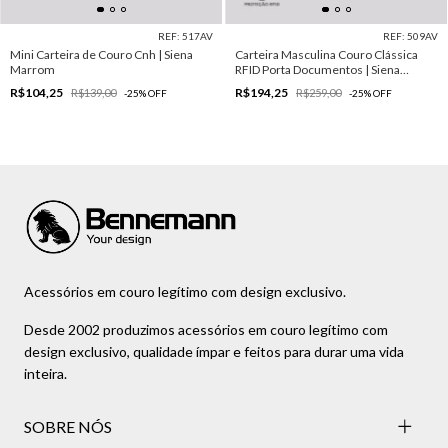
REF: 517AV
REF: 509AV
Mini Carteira de Couro Cnh | Siena
Carteira Masculina Couro Clássica
Marrom
RFID Porta Documentos | Siena
Marrom
R$104,25
R$194,25
R$139,00
R$259,00
-
25
%
OFF
-
25
%
OFF
Acessórios em couro legítimo com design exclusivo.
Desde 2002 produzimos acessórios em couro legítimo com
design exclusivo, qualidade ímpar e feitos para durar uma vida
inteira.
SOBRE NÓS