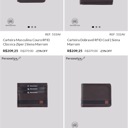
REF: 533AV
REF: 532AV
Carteira Masculina Couro RFID
Carteira Dobravel RFID Cool | Siena
Clássica Zíper | Siena Marrom
Marrom
R$209,25
R$209,25
R$279,00
R$279,00
-
25
%
OFF
-
25
%
OFF
Personalize
Personalize