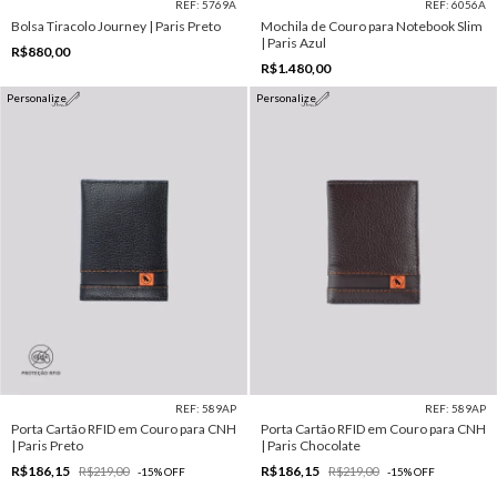
REF: 5769A
REF: 6056A
Bolsa Tiracolo Journey | Paris Preto
Mochila de Couro para Notebook Slim
| Paris Azul
R$880,00
R$1.480,00
Personalize
Personalize
REF: 589AP
REF: 589AP
Porta Cartão RFID em Couro para CNH
Porta Cartão RFID em Couro para CNH
| Paris Preto
| Paris Chocolate
R$186,15
R$186,15
R$219,00
R$219,00
-
15
%
OFF
-
15
%
OFF