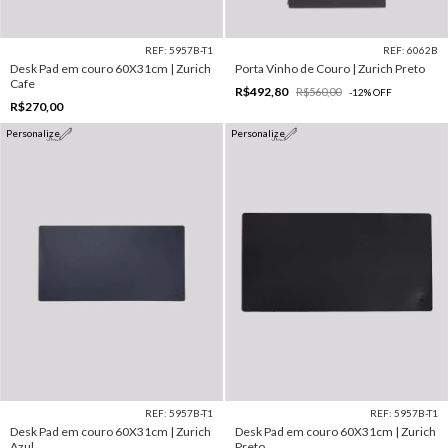
REF: 5957B-T1
REF: 6062B
Desk Pad em couro 60X31cm | Zurich
Porta Vinho de Couro | Zurich Preto
Cafe
R$492,80
R$560,00
-
12
%
OFF
R$270,00
Personalize
Personalize
REF: 5957B-T1
REF: 5957B-T1
Desk Pad em couro 60X31cm | Zurich
Desk Pad em couro 60X31cm | Zurich
Azul
Preto