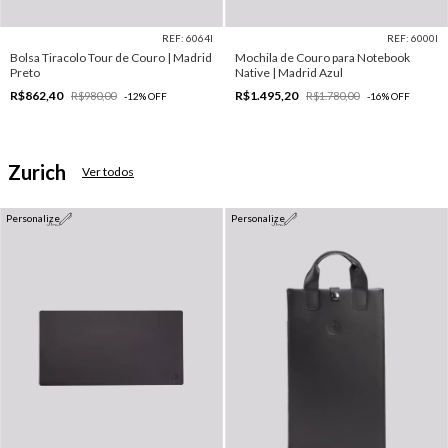
REF: 6064I
REF: 6000I
Bolsa Tiracolo Tour de Couro | Madrid
Mochila de Couro para Notebook
Preto
Native | Madrid Azul
R$862,40
R$1.495,20
R$980,00
R$1.780,00
-
12
%
OFF
-
16
%
OFF
Zurich
Ver todos
Personalize
Personalize