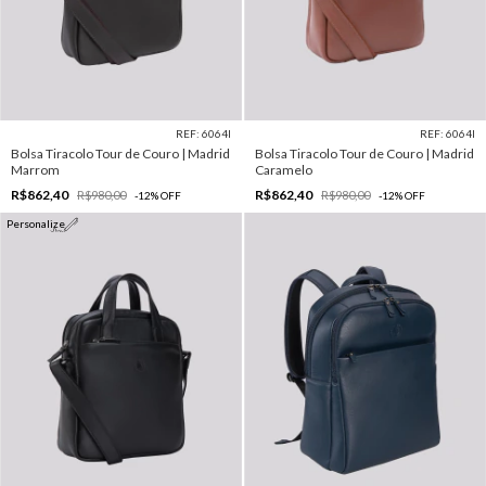
REF: 6064I
REF: 6064I
Bolsa Tiracolo Tour de Couro | Madrid
Bolsa Tiracolo Tour de Couro | Madrid
Marrom
Caramelo
R$862,40
R$862,40
R$980,00
R$980,00
-
12
%
OFF
-
12
%
OFF
Personalize