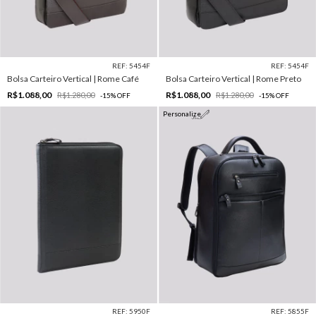
REF: 5454F
REF: 5454F
Bolsa Carteiro Vertical | Rome Café
Bolsa Carteiro Vertical | Rome Preto
R$1.088,00
R$1.088,00
R$1.280,00
R$1.280,00
-
15
%
OFF
-
15
%
OFF
Personalize
REF: 5950F
REF: 5855F